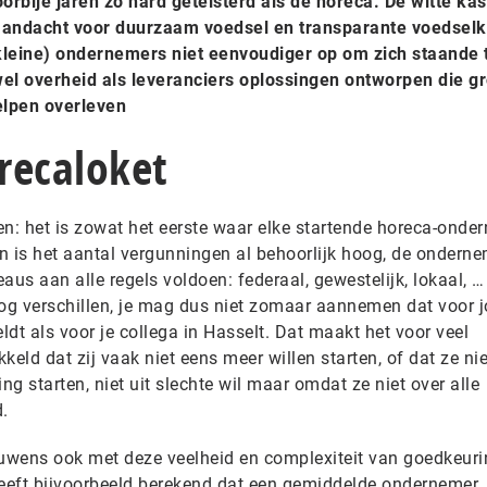
rbije jaren zo hard geteisterd als de horeca. De witte kas
aandacht voor duurzaam voedsel en transparante voedselk
kleine) ondernemers niet eenvoudiger op om zich staande 
l overheid als leveranciers oplossingen ontworpen die gr
elpen overleven
orecaloket
: het is zowat het eerste waar elke startende horeca-onde
en is het aantal vergunningen al behoorlijk hoog, de ondern
aus aan alle regels voldoen: federaal, gewestelijk, lokaal, …
og verschillen, je mag dus niet zomaar aannemen dat voor 
ldt als voor je collega in Hasselt. Dat maakt het voor veel
ld dat zij vaak niet eens meer willen starten, of dat ze nie
ng starten, niet uit slechte wil maar omdat ze niet over alle
.
uwens ook met deze veelheid en complexiteit van goedkeur
eeft bijvoorbeeld berekend dat een gemiddelde ondernemer