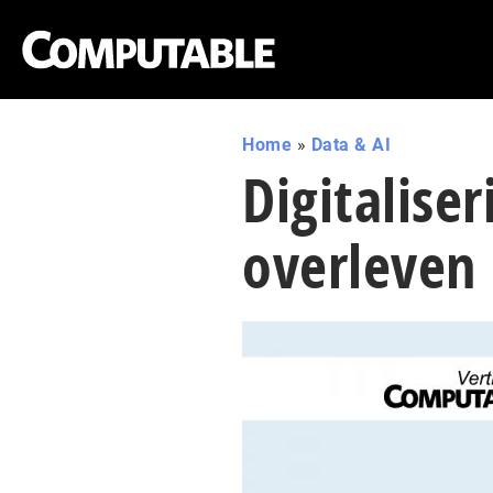
Home
»
Data & AI
Digitalise
overleven