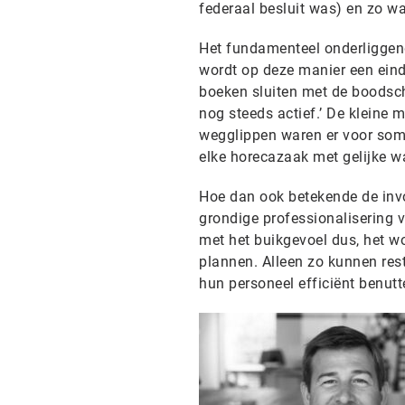
federaal besluit was) en zo w
Het fundamenteel onderliggend
wordt op deze manier een eind 
boeken sluiten met de boodsc
nog steeds actief.’ De kleine
wegglippen waren er voor somm
elke horecazaak met gelijke wa
Hoe dan ook betekende de invo
grondige professionalisering
met het buikgevoel dus, het wo
plannen. Alleen zo kunnen re
hun personeel efficiënt benut