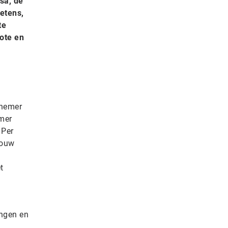
sa, de
etens,
te
ote en
rnemer
emer
 Per
jouw
t
ingen en