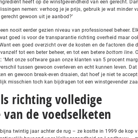
 ingrediënt heeft op de winstgevendheid van een gerecht. Da
issingen nemen: verhoog je je prijs, gebruik je wat minder v
t gerecht gewoon uit je aanbod?’
 een nooit eerder gezien niveau van professioneel beheer. El
 wat goed is voor de transparantie richting overheid maar oo
 Want een goed overzicht over de kosten en de factoren die 
vanzelf tot een beter beheer, en tot een betere
bottom line
. 
t: ‘Met onze software gaan onze klanten van 5 procent marg
 verschil tussen gewoon overleven en echt kunnen leven. Dat
en en gewoon break-even draaien, dat hoef je niet te accepte
lijk misschien toch kan bijdragen tot een winstgevender zaa
ls richting volledige
e van de voedselketen
 bijna twintig jaar achter de rug – ze kostte in 1999 de kop 