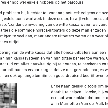
aren er nog wel enkele hobbels op het parcours.
 probleem blijft echter tot vandaag actueel: volgens de ove
gesteld aan zwartwerk in deze sector, terwijl vele horecaza
hap: ‘zonder de invoering van de witte kassa waren we van
 marges die sommige horeca-uitbaters op deze manier zagen
igen te veel aan, maar andere uitbaters waren dan weer bli
pen strijdt.
ering van de witte kassa dat alle horeca-uitbaters aan een
 van hun kassasysteem en van hun totale beheer toe waren.
rdt tijd om alles nauwkeurig bij te houden, te berekenen en 
stauranthouders ervoor zorgen dat ze met gezonde marges w
ten en ook op lange termijn een goed draaiend bedrijf overh
Er bestaan gelukkig tools om h
daarbij te helpen. Horeko, bijvo
een softwarepakket dat onder 
al in Marriott en Van der Valk h