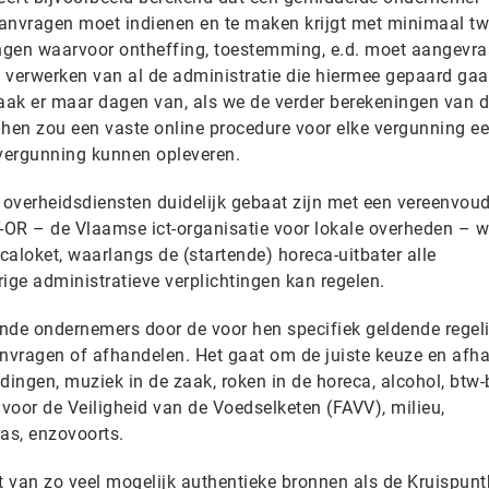
anvragen moet indienen en te maken krijgt met minimaal tw
ingen waarvoor ontheffing, toestemming, e.d. moet aangevr
 verwerken van al de administratie die hiermee gepaard gaat
ak er maar dagen van, als we de verder berekeningen van d
hen zou een vaste online procedure voor elke vergunning e
 vergunning kunnen opleveren.
overheidsdiensten duidelijk gebaat zijn met een vereenvou
T-OR – de Vlaamse ict-organisatie voor lokale overheden – w
aloket, waarlangs de (startende) horeca-uitbater alle
ge administratieve verplichtingen kan regelen.
nde ondernemers door de voor hen specifiek geldende regel
aanvragen of afhandelen. Het gaat om de juiste keuze en afh
dingen, muziek in de zaak, roken in de horeca, alcohol, btw
voor de Veiligheid van de Voedselketen (FAVV), milieu,
ras, enzovoorts.
 van zo veel mogelijk authentieke bronnen als de Kruispun