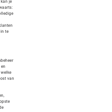
 kan je
waarts:
olledige
klanten
in te
nbeheer
 en
 welke
kost van
en,
oopste
de