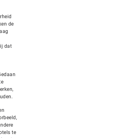
rheid
ken de
daag
j dat
 Gedaan
te
erken,
ouden.
en
orbeeld,
andere
otels te