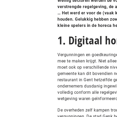
Weinig sectoren werden de voo
verstrengde regelgeving, de 
… Het werd er voor de (vaak 
houden. Gelukkig hebben zowe
kleine spelers in de horeca h
1. Digitaal h
Vergunningen en goedkeuringen
mee te maken krijgt. Niet alle
moet ook op verschillende nive
gemeente kan dit bovendien n
restaurant in Gent hetzelfde ge
ondernemers dusdanig ingewikke
volledig conform alle regelgevi
wetgeving waren geïnformeerd
De overheden zelf kampen tro
vergunningen. De stad Genk h