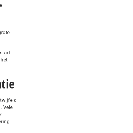
e
grote
start
 het
ntie
twijfeld
. Vele
k
ring
n