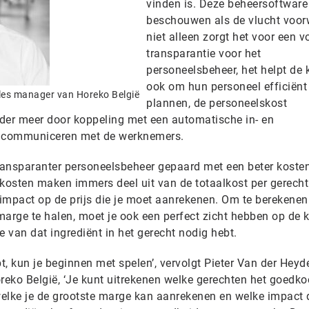
vinden is. Deze beheersoftware
beschouwen als de vlucht voor
niet alleen zorgt het voor een v
transparantie voor het
personeelsbeheer, het helpt de 
ook om hun personeel efficiënt 
ales manager van Horeko België
plannen, de personeelskost
der meer door koppeling met een automatische in- en
te communiceren met de werknemers.
transparanter personeelsbeheer gepaard met een beter koste
skosten maken immers deel uit van de totaalkost per gerecht
impact op de prijs die je moet aanrekenen. Om te berekenen
marge te halen, moet je ook een perfect zicht hebben op de 
je van dat ingrediënt in het gerecht nodig hebt.
ebt, kun je beginnen met spelen’, vervolgt Pieter Van der Heyd
eko België, ‘Je kunt uitrekenen welke gerechten het goedk
 welke je de grootste marge kan aanrekenen en welke impact 