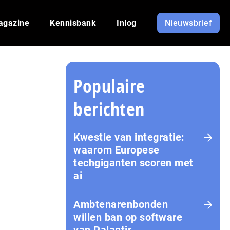
agazine
Kennisbank
Inlog
Nieuwsbrief
Populaire
berichten
Kwestie van integratie:
waarom Europese
techgiganten scoren met
ai
Amb­te­na­ren­bon­den
willen ban op software