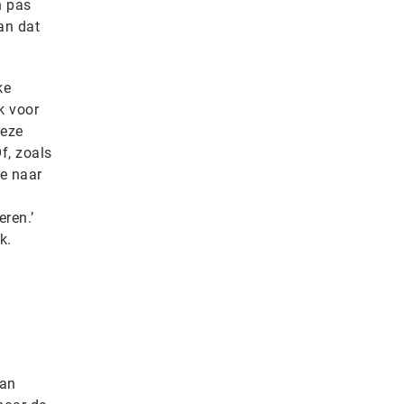
n pas
an dat
ke
k voor
deze
Of, zoals
e naar
ren.’
k.
van