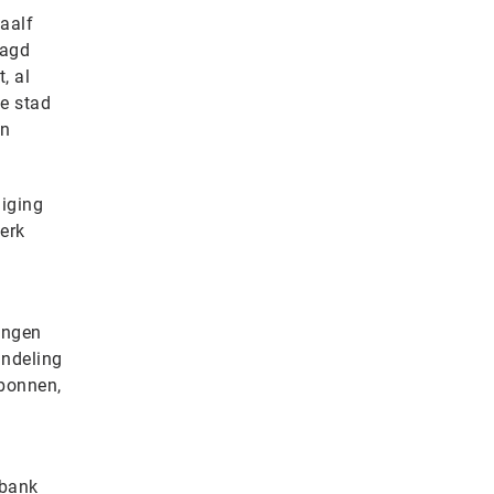
aalf
aagd
, al
e stad
en
diging
erk
ingen
andeling
-bonnen,
tbank