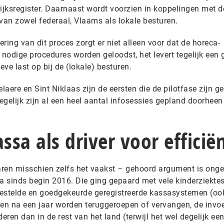
jksregister. Daarnaast wordt voorzien in koppelingen met d
van zowel federaal, Vlaams als lokale besturen.
ring van dit proces zorgt er niet alleen voor dat de horeca-
nodige procedures worden geloodst, het levert tegelijk een 
eve last op bij de (lokale) besturen.
laere en Sint Niklaas zijn de eersten die de pilotfase zijn ge
Tegelijk zijn al een heel aantal infosessies gepland doorheen
ssa als driver voor efficië
jaren misschien zelfs het vaakst – gehoord argument is onge
a sinds begin 2016. Die ging gepaard met vele kinderziektes
gestelde en goedgekeurde geregistreerde kassasystemen (oo
 na een jaar worden teruggeroepen of vervangen, de invoe
eren dan in de rest van het land (terwijl het wel degelijk ee