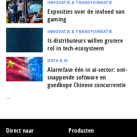
INNOVATIE & TRANSFORMATIE
Exposities over de invloed van
gaming
INNOVATIE & TRANSFORMATIE
It-dis­tri­bu­teurs willen grotere
rol in tech-ecosysteem
DATA & AI
Alarmfase één in ai-sector: ont­
snap­pen­de software en
goedkope Chinese con­cur­ren­tie
...
Footer
Direct naar
Producten