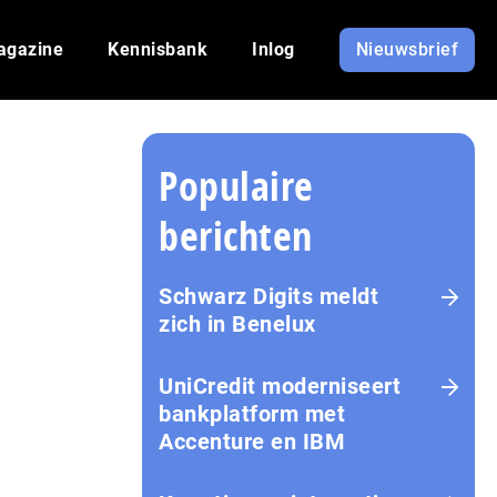
agazine
Kennisbank
Inlog
Nieuwsbrief
Populaire
berichten
Schwarz Digits meldt
zich in Benelux
UniCredit moderniseert
bankplatform met
Accenture en IBM