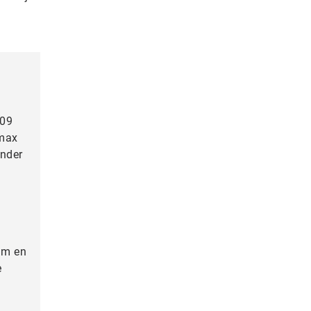
009
emax
onder
ulm en
e