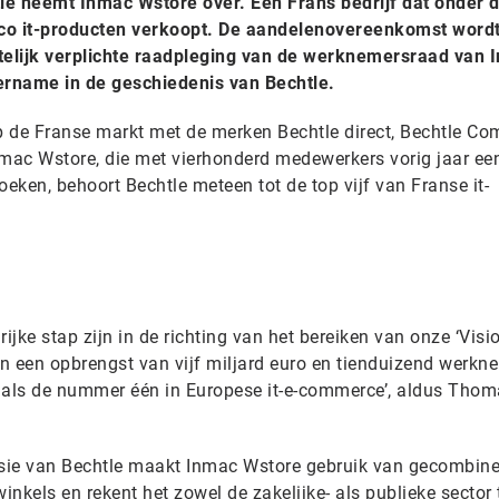
tle neemt Inmac Wstore over. Een Frans bedrijf dat onder 
o it-producten verkoopt. De aandelenovereenkomst word
elijk verplichte raadpleging van de werknemersraad van 
vername in de geschiedenis van Bechtle.
op de Franse markt met de merken Bechtle direct, Bechtle Co
mac Wstore, die met vierhonderd medewerkers vorig jaar ee
oeken, behoort Bechtle meteen tot de top vijf van Franse it-
jke stap zijn in de richting van het bereiken van onze ‘Visi
t in een opbrengst van vijf miljard euro en tienduizend werkn
k als de nummer één in Europese it-e-commerce’, aldus Tho
visie van Bechtle maakt Inmac Wstore gebruik van gecombin
inkels en rekent het zowel de zakelijke- als publieke sector t