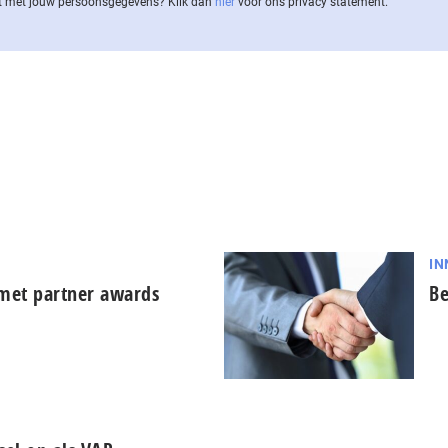
 met jouw per­soons­ge­ge­vens? Klik dan
hier
voor ons privacy statement.
IN
 met partner awards
Be