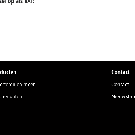
sel op als VAR
ducten
Contact
erteren en meer…
Contact
sberichten
Nieuwsbri