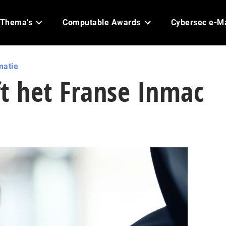
Thema’s
Computable Awards
Cybersec e-M
matie
jft het Franse Inmac