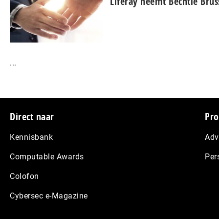
Liferay neemt Bechtle Brus
...
Footer
Direct naar
Pro
Kennisbank
Adv
Computable Awards
Per
Colofon
Cybersec e-Magazine