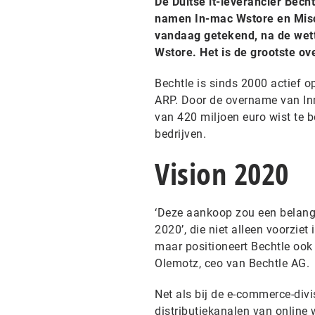
De Duitse it-leverancier Bech
namen In-mac Wstore en Misc
vandaag getekend, na de wett
Wstore. Het is de grootste o
Bechtle is sinds 2000 actief 
ARP. Door de overname van In
van 420 miljoen euro wist te b
bedrijven.
Vision 2020
‘Deze aankoop zou een belangri
2020’, die niet alleen voorzie
maar positioneert Bechtle oo
Olemotz, ceo van Bechtle AG.
Net als bij de e-commerce-di
distributiekanalen van online w