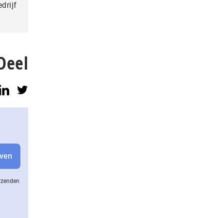
drijf
Deel
erzenden