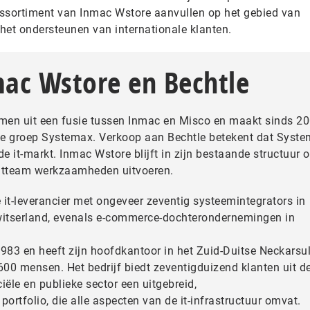
 assortiment van Inmac Wstore aanvullen op het gebied van
het ondersteunen van internationale klanten.
mac Wstore en Bechtle
men uit een fusie tussen Inmac en Misco en maakt sinds 2
se groep Systemax. Verkoop aan Bechtle betekent dat Syst
 de it-markt. Inmac Wstore blijft in zijn bestaande structuur 
tteam werkzaamheden uitvoeren.
 it-leverancier met ongeveer zeventig systeemintegrators in
Zwitserland, evenals e-commerce-dochterondernemingen in
 1983 en heeft zijn hoofdkantoor in het Zuid-Duitse Neckars
00 mensen. Het bedrijf biedt zeventigduizend klanten uit d
ciële en publieke sector een uitgebreid,
portfolio, die alle aspecten van de it-infrastructuur omvat.