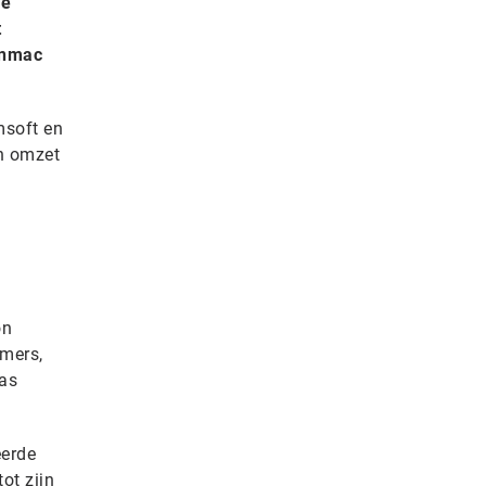
de
t
Inmac
msoft en
n omzet
on
emers,
mas
eerde
ot zijn