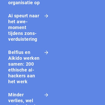
organisatie op
Ai speurt naar
het awe-
moment
tijdens zons­
ver­duis­te­ring
Belfius en
Aikido werken
samen: 200
ethische ai-
hackers aan
het werk
Minder
verlies, wel