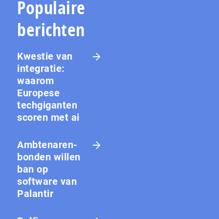
Populaire
berichten
Kwestie van
integratie:
waarom
Europese
techgiganten
scoren met ai
Amb­te­na­ren­
bon­den willen
ban op
software van
Palantir