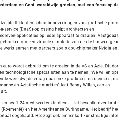
Amsterdam en Gent, wereldwijd groeien, met een focus op d
ize biedt klanten schaalbaar vermogen voor grafische proc
-a-service (DaaS)-oplossing helpt architecten en
edreven-applicaties op ieder apparaat te draaien. Vastgoed
 gebruiken om een virtuele simulatie van een te bouwen geb
ie werkt samen met partners zoals gpu-chipmaker Nvidia en
en euro wordt gebruikt om te groeien in de VS en Azië. Dit do
 en technologische specialisten aan te nemen. ‘We willen op
nde wereldwijde vraag naar onze producten en diensten, m
aanse en Aziatische markten’, legt Benny Willen, ceo en
uit.
1 en heeft 24 medewerkers in dienst. Het beschikt over kanto
 (Roemenië) en het Amerikaanse Burlingame. Het bedrijf hee
pitaal opgehaald. Het zegt ook binnenkort kunstmatige intel