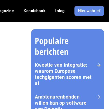
agazine
Kennisbank
Inlog
Nieuwsbrief
Populaire
berichten
Kwestie van integratie:
waarom Europese
techgiganten scoren met
ai
Amb­te­na­ren­bon­den
willen ban op software