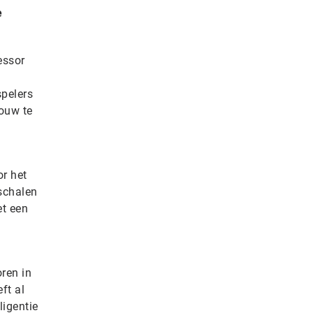
e
essor
spelers
ouw te
or het
schalen
et een
ren in
ft al
ligentie