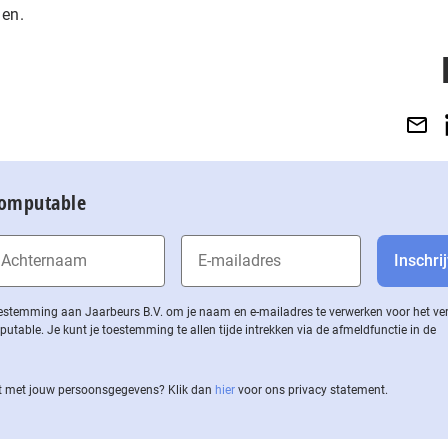
den.
Computable
 toestemming aan Jaarbeurs B.V. om je naam en e-mailadres te verwerken voor het v
ble. Je kunt je toestemming te allen tijde intrekken via de af­meld­func­tie in de
 met jouw per­soons­ge­ge­vens? Klik dan
hier
voor ons privacy statement.