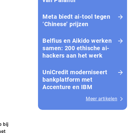
van Palantir
Meta biedt ai-tool tegen
‘Chinese’ prijzen
Belfius en Aikido werken
samen: 200 ethische ai-
hackers aan het werk
UniCredit moderniseert
bankplatform met
Accenture en IBM
Meer artikelen
 bij
het