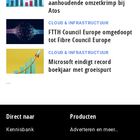
aanhoudende omzetkrimp bij
Atos
CLOUD & INFRASTRUCTUUR
FTTH Council Europe omgedoopt
tot Fibre Council Europe
CLOUD & INFRASTRUCTUUR
Microsoft eindigt record
boekjaar met groeispurt
...
Footer
Direct naar
Producten
Kennisbank
Adverteren en meer…