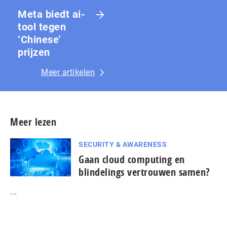
Meta biedt ai-
tool tegen
‘Chinese’
prijzen
Meer artikelen
Meer lezen
SECURITY & AWARENESS
Gaan cloud computing en
blindelings vertrouwen samen?
...