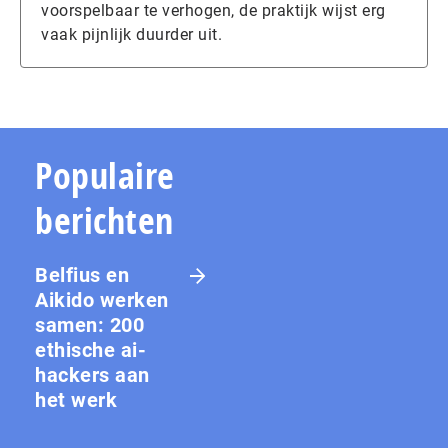
voorspelbaar te verhogen, de praktijk wijst erg
vaak pijnlijk duurder uit.
Populaire
berichten
Belfius en
Aikido werken
samen: 200
ethische ai-
hackers aan
het werk