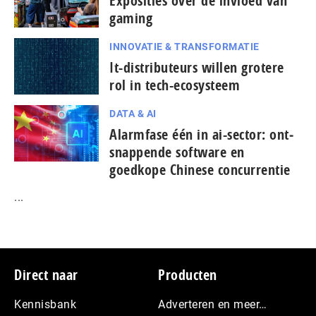
Exposities over de invloed van
gaming
INNOVATIE & TRANSFORMATIE
It-dis­tri­bu­teurs willen grotere
rol in tech-ecosysteem
DATA & AI
Alarmfase één in ai-sector: ont­
snap­pen­de software en
goedkope Chinese con­cur­ren­tie
...
Footer
Direct naar
Producten
Kennisbank
Adverteren en meer…