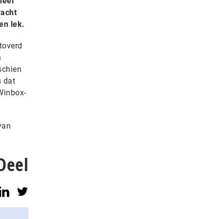
heel
racht
en lek.
toverd
n
schien
s dat
Winbox-
van
Deel