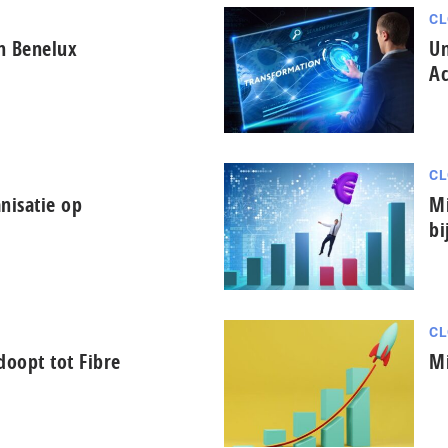
CL
in Benelux
Un
Ac
CL
nisatie op
Mi
bi
CL
oopt tot Fibre
Mi