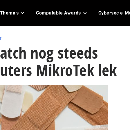
Thema’s
Computable Awards
Cybersec e-M
r
atch nog steeds
uters MikroTek lek