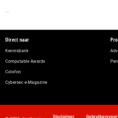
...
Footer
Direct naar
Pro
Kennisbank
Adv
Computable Awards
Per
Colofon
Cybersec e-Magazine
Disclaimer
Gebruikersvoo