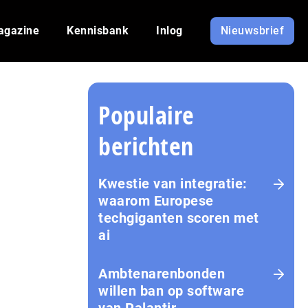
agazine
Kennisbank
Inlog
Nieuwsbrief
Populaire
berichten
Kwestie van integratie:
waarom Europese
techgiganten scoren met
ai
Amb­te­na­ren­bon­den
willen ban op software