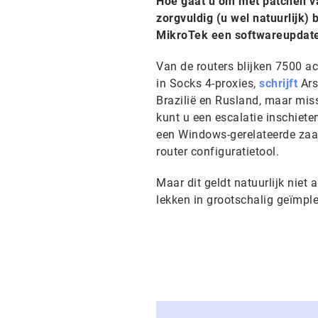
Hoe gaat u om met patchen va
zorgvuldig (u wel natuurlijk) 
MikroTek een softwareupdate 
Van de routers blijken 7500 a
in Socks 4-proxies,
schrijft
Ars
Brazilië en Rusland, maar mis
kunt u een escalatie inschiete
een Windows-gerelateerde zaak
router configuratietool.
Maar dit geldt natuurlijk niet
lekken in grootschalig geïmp