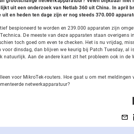
n grootschalige netwerkapparatuur? Velen blijkbaar niet 
blijkt uit een onderzoek van Netlab 360 uit China. In april b
uit en heden ten dage zijn er nog steeds 370.000 apparat
ctief bespioneerd te worden en 239.000 apparaten zijn omge
Technica.
De meeste van deze apparaten staan overigens i
schien toch goed om even te checken. Het is nu vrijdag, mis
n voor dinsdag, dan blijven we keurig bij Patch Tuesday, al i
 natuurlijk. Aan de andere kant zit het probleem ook in de 
 alleen voor MikroTek-routers. Hoe gaat u om met meldingen 
lementeerde netwerkapparatuur?