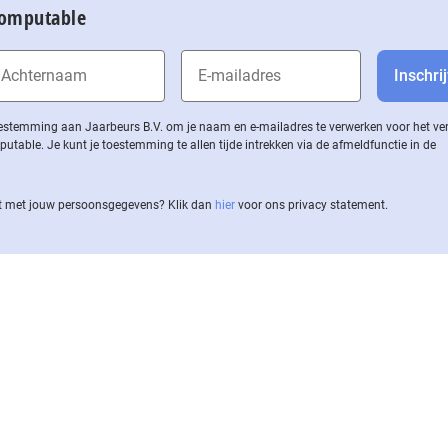
Computable
 toestemming aan Jaarbeurs B.V. om je naam en e-mailadres te verwerken voor het v
ble. Je kunt je toestemming te allen tijde intrekken via de af­meld­func­tie in de
 met jouw per­soons­ge­ge­vens? Klik dan
hier
voor ons privacy statement.