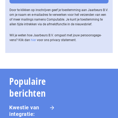
Door te klikken op inschrijven geef je toestemming aan Jaarbeurs B.V.
om je naam en e-mailadres te verwerken voor het verzenden van een
of meer mailings namens Computable. Je kunt je toestemming te
allen tijde intrekken via de af­meld­func­tie in de nieuwsbrief.
Wil je weten hoe Jaarbeurs B.V. omgaat met jouw per­soons­ge­ge­
vens? Klik dan
hier
voor ons privacy statement.
Populaire
berichten
Kwestie van
integratie: