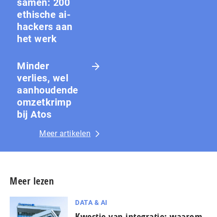
samen: 200
ethische ai-
hackers aan
het werk
Minder
verlies, wel
aanhoudende
omzetkrimp
bij Atos
Meer artikelen
Meer lezen
DATA & AI
Kwestie van integratie: waarom