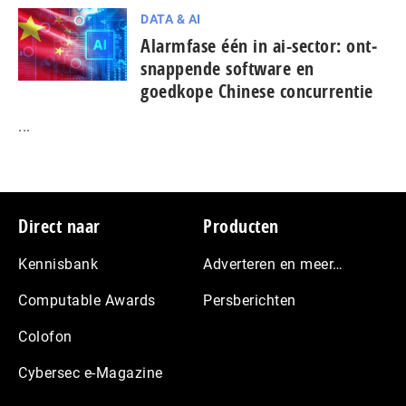
DATA & AI
Alarmfase één in ai-sector: ont­
snap­pen­de software en
goedkope Chinese con­cur­ren­tie
...
Footer
Direct naar
Producten
Kennisbank
Adverteren en meer…
Computable Awards
Persberichten
Colofon
Cybersec e-Magazine