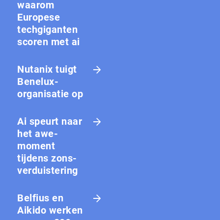
waarom
Europese
techgiganten
scoren met ai
Nutanix tuigt
Benelux-
organisatie op
Ai speurt naar
het awe-
moment
tijdens zons­
ver­duis­te­ring
Belfius en
Aikido werken