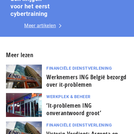
voor het eerst
cybertraining
Meer artikelen
Meer lezen
FINANCIËLE DIENSTVERLENING
Werknemers ING België bezorgd
over it-problemen
WERKPLEK & BEHEER
‘It-problemen ING
onverantwoord groot’
FINANCIËLE DIENSTVERLENING
Visterin Verdiept: Argenta en