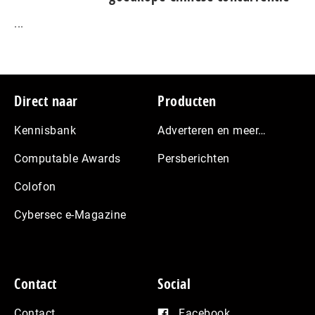
...
Footer
Direct naar
Producten
Kennisbank
Adverteren en meer…
Computable Awards
Persberichten
Colofon
Cybersec e-Magazine
Contact
Social
Contact
Facebook