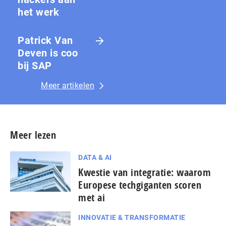
het werk
Patrick Van
Deven is coo
bij SAP
Meer artikelen
Meer lezen
DATA & AI
Kwestie van integratie: waarom
Europese techgiganten scoren
met ai
INNOVATIE & TRANSFORMATIE