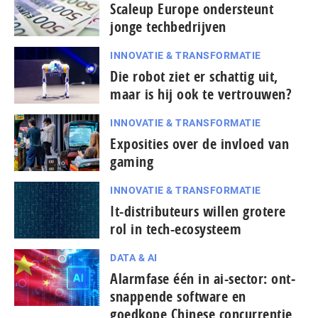
Scaleup Europe ondersteunt
jonge techbedrijven
INNOVATIE & TRANSFORMATIE
Die robot ziet er schattig uit,
maar is hij ook te vertrouwen?
INNOVATIE & TRANSFORMATIE
Exposities over de invloed van
gaming
INNOVATIE & TRANSFORMATIE
It-dis­tri­bu­teurs willen grotere
rol in tech-ecosysteem
DATA & AI
Alarmfase één in ai-sector: ont­
snap­pen­de software en
goedkope Chinese con­cur­ren­tie