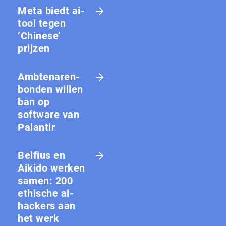
Meta biedt ai-
tool tegen
‘Chinese’
prijzen
Amb­te­na­ren­
bon­den willen
ban op
software van
Palantir
Belfius en
Aikido werken
samen: 200
ethische ai-
hackers aan
het werk