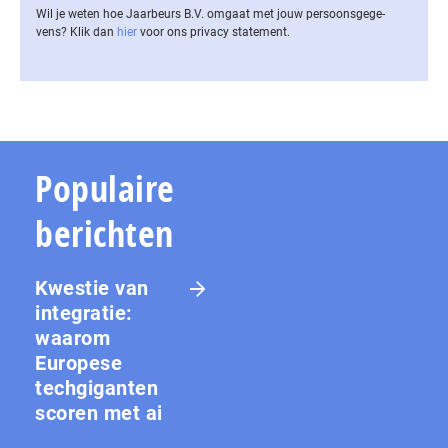
Wil je weten hoe Jaarbeurs B.V. omgaat met jouw per­soons­ge­ge­
vens? Klik dan
hier
voor ons privacy statement.
Populaire
berichten
Kwestie van
integratie:
waarom
Europese
techgiganten
scoren met ai