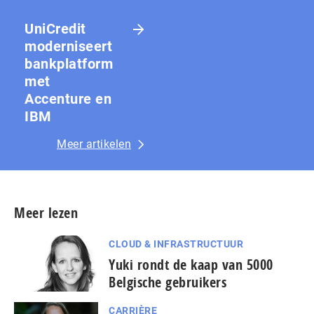
UniCredit
moderniseert
bankplatform
met
Accenture en
IBM
Meer artikelen
Meer lezen
CLOUD & INFRASTRUCTUUR
Yuki rondt de kaap van 5000
Belgische gebruikers
CARRIÈRE