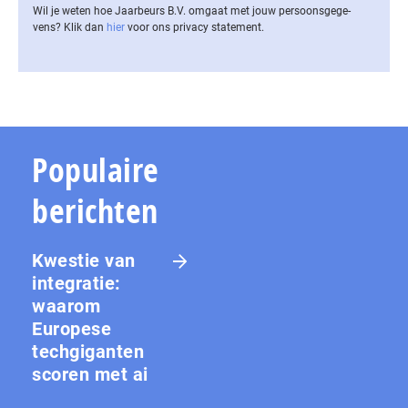
Wil je weten hoe Jaarbeurs B.V. omgaat met jouw per­soons­ge­ge­
vens? Klik dan
hier
voor ons privacy statement.
Populaire
berichten
Kwestie van
integratie:
waarom
Europese
techgiganten
scoren met ai