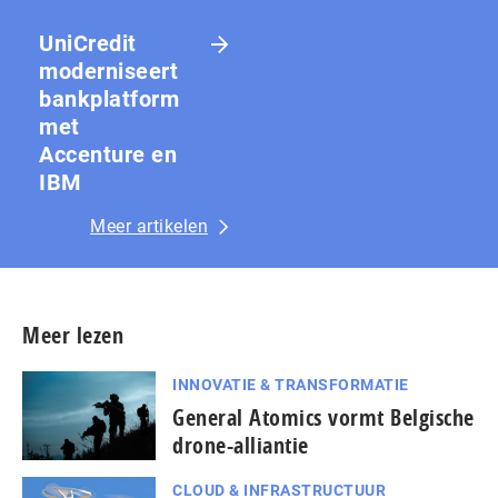
UniCredit
moderniseert
bankplatform
met
Accenture en
IBM
Meer artikelen
Meer lezen
INNOVATIE & TRANSFORMATIE
General Atomics vormt Belgische
drone-alliantie
CLOUD & INFRASTRUCTUUR