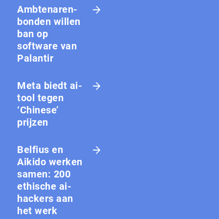
Amb­te­na­ren­
bon­den willen
ban op
software van
Palantir
Meta biedt ai-
tool tegen
‘Chinese’
prijzen
Belfius en
Aikido werken
samen: 200
ethische ai-
hackers aan
het werk