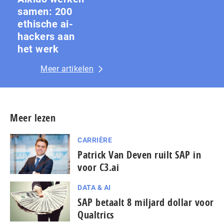
samen: 200
ethische ai-
hackers aan
het werk
Meer artikelen
Meer lezen
CARRIÈRE
Patrick Van Deven ruilt SAP in
voor C3.ai
DATA & AI
SAP betaalt 8 miljard dollar voor
Qualtrics