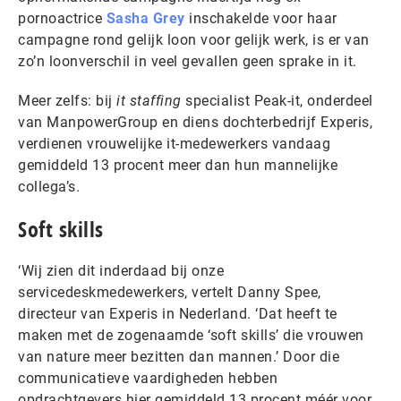
pornoactrice
Sasha Grey
inschakelde voor haar
campagne rond gelijk loon voor gelijk werk, is er van
zo’n loonverschil in veel gevallen geen sprake in it.
Meer zelfs: bij
it staffing
specialist Peak-it, onderdeel
van ManpowerGroup en diens dochterbedrijf Experis,
verdienen vrouwelijke it-medewerkers vandaag
gemiddeld 13 procent meer dan hun mannelijke
collega’s.
Soft skills
‘Wij zien dit inderdaad bij onze
servicedeskmedewerkers, vertelt Danny Spee,
directeur van Experis in Nederland. ‘Dat heeft te
maken met de zogenaamde ‘soft skills’ die vrouwen
van nature meer bezitten dan mannen.’ Door die
communicatieve vaardigheden hebben
opdrachtgevers hier gemiddeld 13 procent méér voor