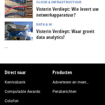
CLOUD & INFRASTRUCTUUR
Visterin Verdiept: Wie levert uw
netwerkapparatuur?
DATA & AI
Visterin Verdiept: Waar groeit
data analytics?
...
Footer
Direct naar
Producten
Kennisbank
Adverteren en meer…
Computable Awards
Persberichten
Colofon