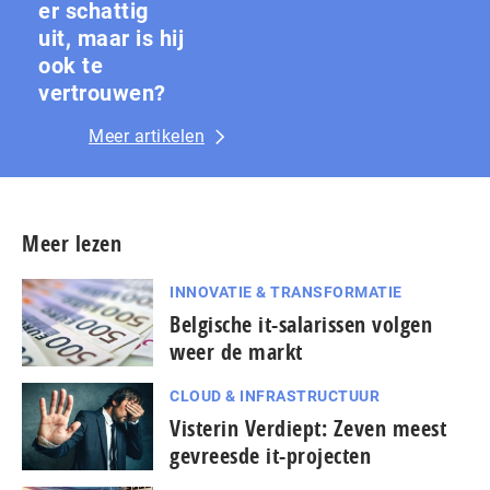
er schattig
uit, maar is hij
ook te
vertrouwen?
Meer artikelen
Meer lezen
INNOVATIE & TRANSFORMATIE
Belgische it-salarissen volgen
weer de markt
CLOUD & INFRASTRUCTUUR
Visterin Verdiept: Zeven meest
gevreesde it-projecten