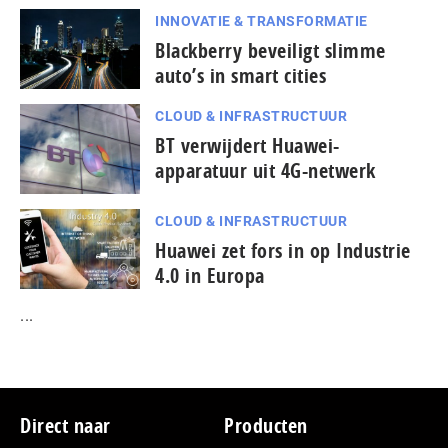
INNOVATIE & TRANSFORMATIE
Blackberry beveiligt slimme
auto’s in smart cities
CLOUD & INFRASTRUCTUUR
BT verwijdert Huawei-
apparatuur uit 4G-netwerk
CLOUD & INFRASTRUCTUUR
Huawei zet fors in op Industrie
4.0 in Europa
...
Footer
Direct naar
Producten