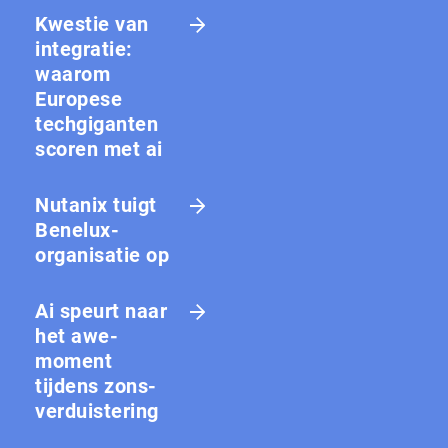
Kwestie van
integratie:
waarom
Europese
techgiganten
scoren met ai
Nutanix tuigt
Benelux-
organisatie op
Ai speurt naar
het awe-
moment
tijdens zons­
ver­duis­te­ring