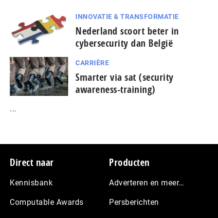
INNOVATIE & TRANSFORMATIE
Nederland scoort beter in
cybersecurity dan België
CARRIÈRE
Smarter via sat (security
awareness-training)
...
Footer
Direct naar
Producten
Kennisbank
Adverteren en meer…
Computable Awards
Persberichten