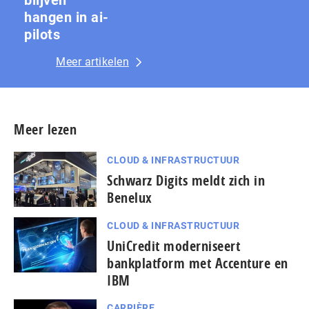
hangen in ai-
pilots
Meer artikelen
Meer lezen
CLOUD & INFRASTRUCTUUR
Schwarz Digits meldt zich in
Benelux
CLOUD & INFRASTRUCTUUR
UniCredit moderniseert
bankplatform met Accenture en
IBM
CARRIÈRE