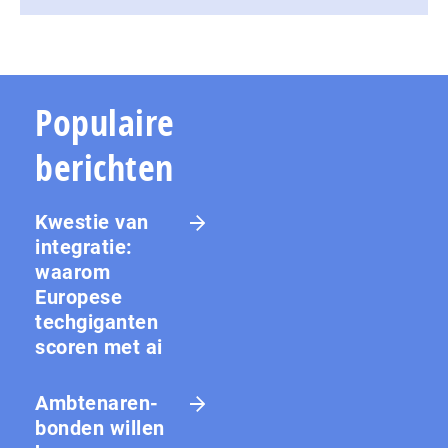
Populaire
berichten
Kwestie van
integratie:
waarom
Europese
techgiganten
scoren met ai
Amb­te­na­ren­
bon­den willen