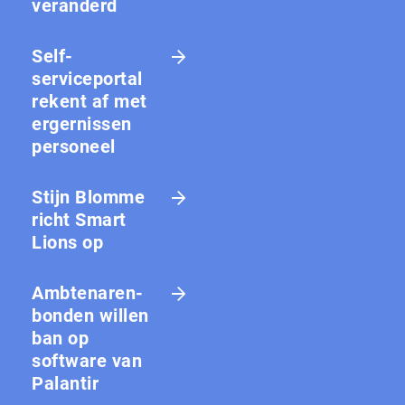
veranderd
Self-
serviceportal
rekent af met
ergernissen
personeel
Stijn Blomme
richt Smart
Lions op
Amb­te­na­ren­
bon­den willen
ban op
software van
Palantir