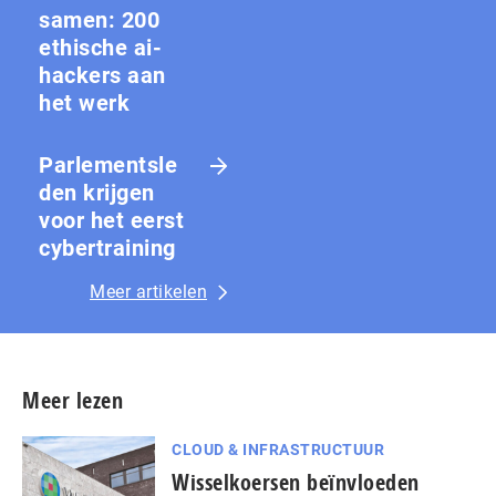
samen: 200
ethische ai-
hackers aan
het werk
Parlementsle
den krijgen
voor het eerst
cybertraining
Meer artikelen
Meer lezen
CLOUD & INFRASTRUCTUUR
Wisselkoersen beïnvloeden