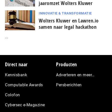
jaaromzet Wolters Kluwer
INNOVATIE & TRANSFORMATIE
Wolters Kluwer en Lawren.io
samen naar legal hackathon
...
Footer
Direct naar
Producten
Kennisbank
Adverteren en meer…
Computable Awards
Persberichten
Colofon
Cybersec e-Magazine