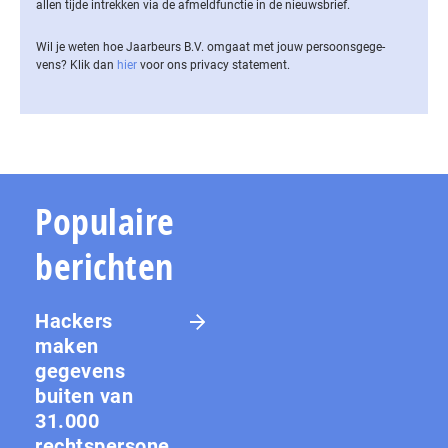
allen tijde intrekken via de af­meld­func­tie in de nieuwsbrief.
Wil je weten hoe Jaarbeurs B.V. omgaat met jouw per­soons­ge­ge­
vens? Klik dan
hier
voor ons privacy statement.
Populaire
berichten
Hackers
maken
gegevens
buiten van
31.000
rechtspersone