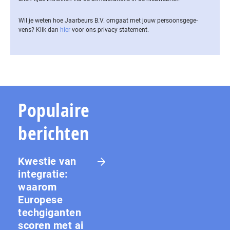
Wil je weten hoe Jaarbeurs B.V. omgaat met jouw per­soons­ge­ge­
vens? Klik dan
hier
voor ons privacy statement.
Populaire
berichten
Kwestie van
integratie:
waarom
Europese
techgiganten
scoren met ai