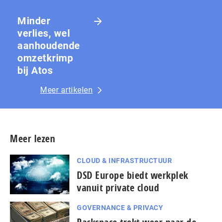
Minder
verlies, wel
aanhoudende
omzetkrimp
bij Atos
Meer artikelen
Meer lezen
CLOUD & INFRASTRUCTUUR
DSD Europe biedt werkplek
vanuit private cloud
GOVERNANCE & PRIVACY