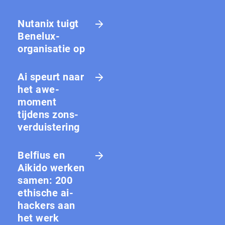
Nutanix tuigt
Benelux-
organisatie op
Ai speurt naar
het awe-
moment
tijdens zons­
ver­duis­te­ring
Belfius en
Aikido werken
samen: 200
ethische ai-
hackers aan
het werk