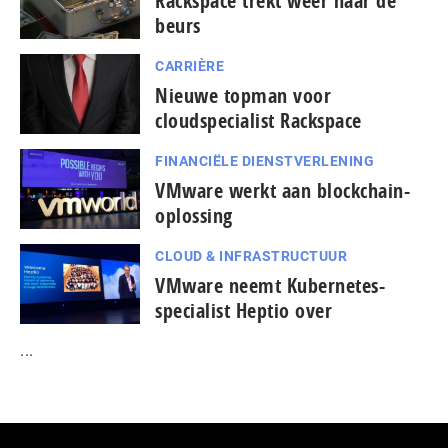
Rackspace trekt weer naar de
beurs
CARRIÈRE
Nieuwe topman voor
cloudspecialist Rackspace
FINANCIËLE DIENSTVERLENING
VMware werkt aan blockchain-
oplossing
CLOUD & INFRASTRUCTUUR
VMware neemt Kubernetes-
specialist Heptio over
...