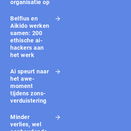
organisatie op
Belfius en
Aikido werken
samen: 200
ethische ai-
hackers aan
het werk
Ai speurt naar
het awe-
moment
tijdens zons­
ver­duis­te­ring
Minder
verlies, wel