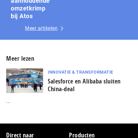
aanhoudende
omzetkrimp
bij Atos
Meer artikelen
Meer lezen
INNOVATIE & TRANSFORMATIE
Salesforce en Alibaba sluiten
China-deal
...
Footer
Direct naar
Producten