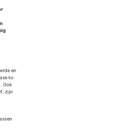
or
en
pig
eerde en
ase-to-
a. Ook
, zijn
passen