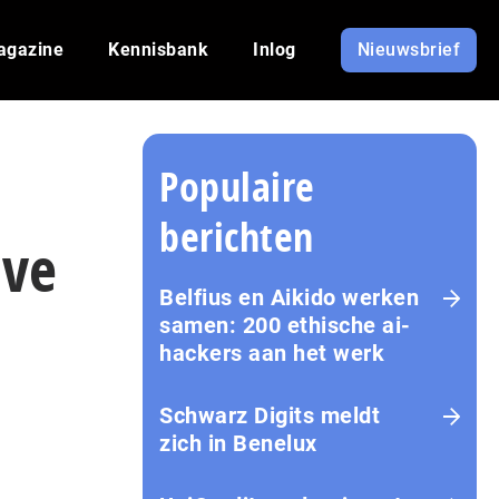
agazine
Kennisbank
Inlog
Nieuwsbrief
Populaire
berichten
ive
Belfius en Aikido werken
samen: 200 ethische ai-
hackers aan het werk
Schwarz Digits meldt
zich in Benelux