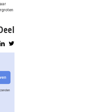
naar
rgroten
Deel
erzenden