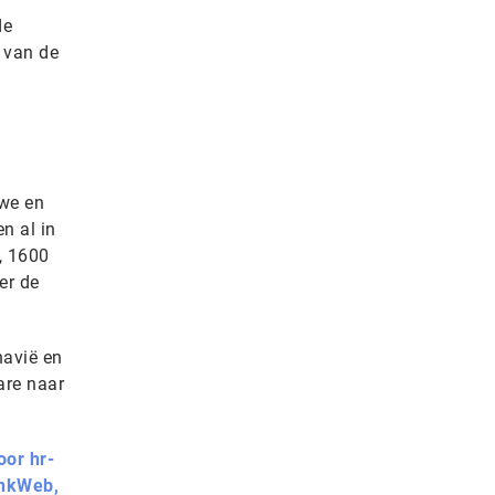
de
n van de
uwe en
n al in
, 1600
er de
navië en
are naar
oor hr-
inkWeb,