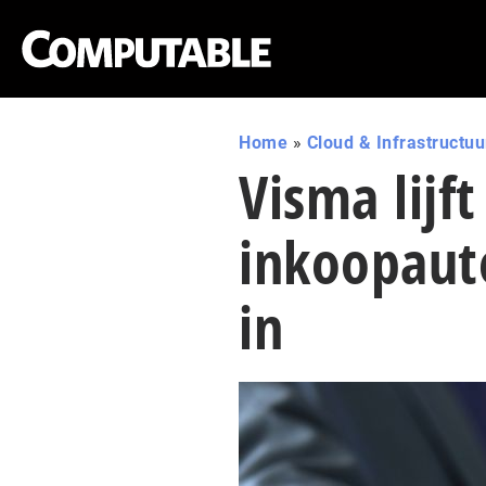
Home
»
Cloud & Infrastructuu
Visma lijft
inkoopaut
in