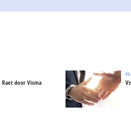
CL
e Raet door Visma
Vi