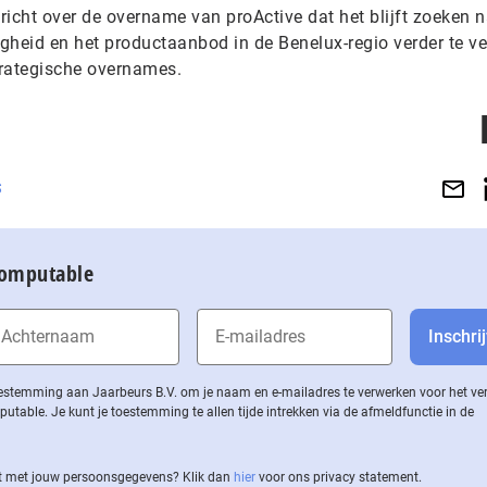
ericht over de overname van proActive dat het blijft zoeken 
eid en het productaanbod in de Benelux-regio verder te ve
trategische overnames.
S
Computable
 toestemming aan Jaarbeurs B.V. om je naam en e-mailadres te verwerken voor het v
ble. Je kunt je toestemming te allen tijde intrekken via de af­meld­func­tie in de
 met jouw per­soons­ge­ge­vens? Klik dan
hier
voor ons privacy statement.