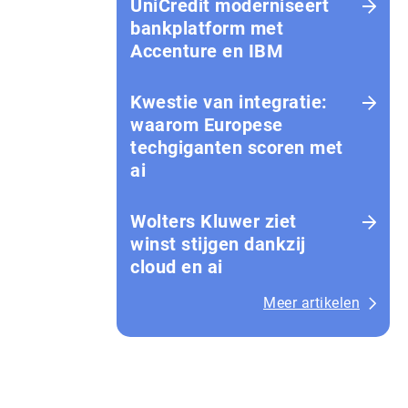
UniCredit moderniseert
bankplatform met
Accenture en IBM
Kwestie van integratie:
waarom Europese
techgiganten scoren met
ai
Wolters Kluwer ziet
winst stijgen dankzij
cloud en ai
Meer artikelen