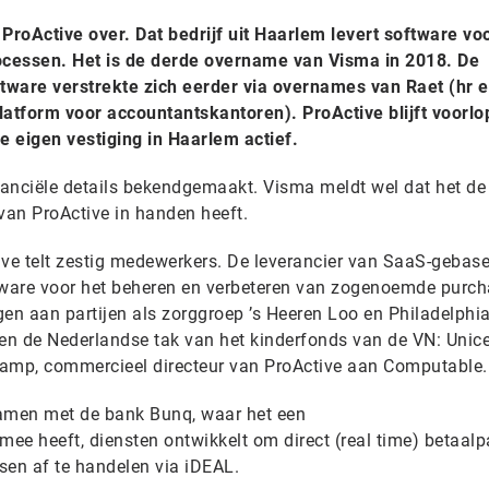
roActive over. Dat bedrijf uit Haarlem levert software vo
cessen. Het is de derde overname van Visma in 2018. De
ftware verstrekte zich eerder via overnames van Raet (hr 
latform voor accountantskantoren). ProActive blijft voorlo
 eigen vestiging in Haarlem actief.
anciële details bekendgemaakt. Visma meldt wel dat het de
an ProActive in handen heeft.
ive telt zestig medewerkers. De leverancier van SaaS-gebas
tware voor het beheren en verbeteren van zogenoemde purch
gen aan partijen als zorggroep ’s Heeren Loo en Philadelphi
en de Nederlandse tak van het kinderfonds van de VN: Unicef
nkamp, commercieel directeur van ProActive aan Computable.
 samen met de bank Bunq, waar het een
e heeft, diensten ontwikkelt om direct (real time) betaal
sen af te handelen via iDEAL.