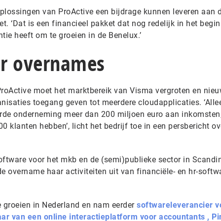
lossingen van ProActive een bijdrage kunnen leveren aan 
. ‘Dat is een financieel pakket dat nog redelijk in het begi
ntie heeft om te groeien in de Benelux.’
er overnames
roActive moet het marktbereik van Visma vergroten en nie
nisaties toegang geven tot meerdere cloudapplicaties. ‘Allee
rde onderneming meer dan 200 miljoen euro aan inkomsten
klanten hebben’, licht het bedrijf toe in een persbericht ov
oftware voor het mkb en de (semi)publieke sector in Scandi
de overname haar activiteiten uit van financiële- en hr-softw
te groeien in Nederland en nam eerder
softwareleverancier v
ar van een online interactieplatform voor accountants , P