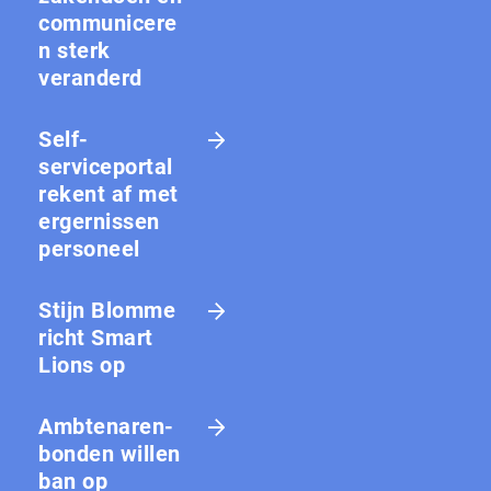
communicere
n sterk
veranderd
Self-
serviceportal
rekent af met
ergernissen
personeel
Stijn Blomme
richt Smart
Lions op
Amb­te­na­ren­
bon­den willen
ban op