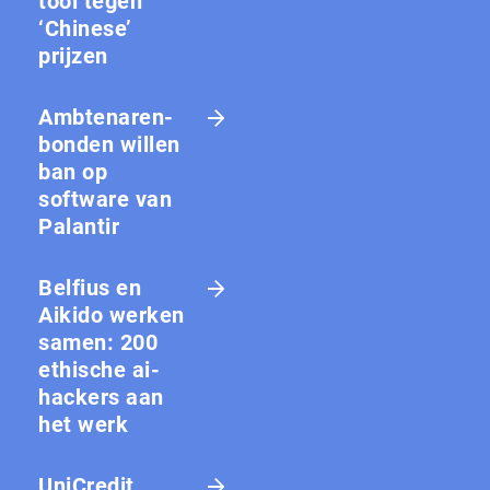
tool tegen
‘Chinese’
prijzen
Amb­te­na­ren­
bon­den willen
ban op
software van
Palantir
Belfius en
Aikido werken
samen: 200
ethische ai-
hackers aan
het werk
UniCredit