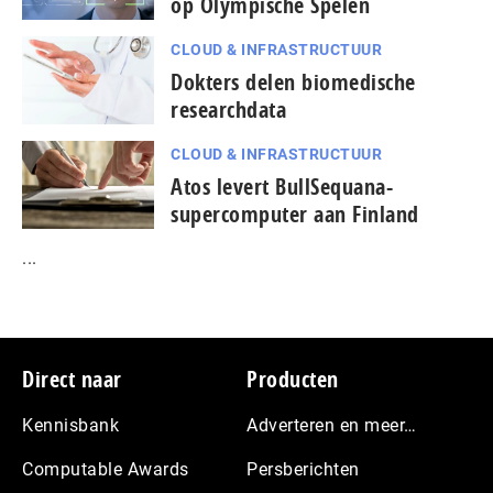
op Olympische Spelen
CLOUD & INFRASTRUCTUUR
Dokters delen biomedische
researchdata
CLOUD & INFRASTRUCTUUR
Atos levert BullSequana-
supercomputer aan Finland
...
Footer
Direct naar
Producten
Kennisbank
Adverteren en meer…
Computable Awards
Persberichten