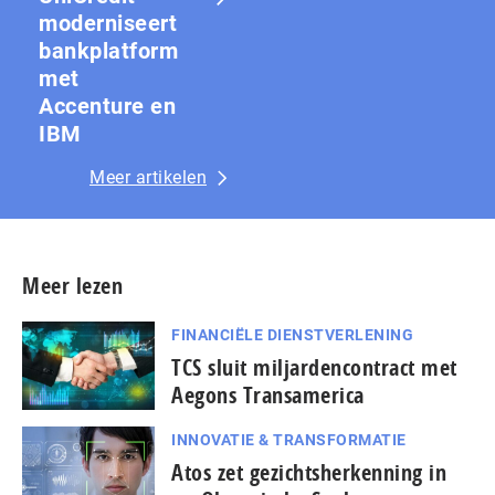
moderniseert
bankplatform
met
Accenture en
IBM
Meer artikelen
Meer lezen
FINANCIËLE DIENSTVERLENING
TCS sluit miljardencontract met
Aegons Transamerica
INNOVATIE & TRANSFORMATIE
Atos zet gezichtsherkenning in