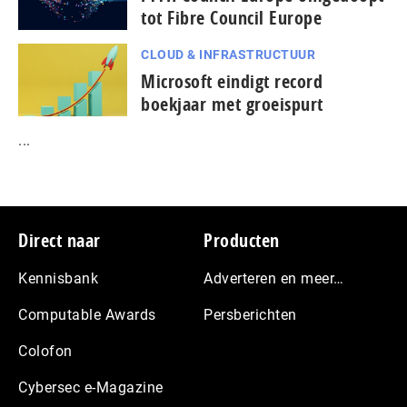
tot Fibre Council Europe
CLOUD & INFRASTRUCTUUR
Microsoft eindigt record
boekjaar met groeispurt
...
Footer
Direct naar
Producten
Kennisbank
Adverteren en meer…
Computable Awards
Persberichten
Colofon
Cybersec e-Magazine