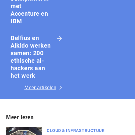
met
Accenture en
IBM
Belfius en
Aikido werken
samen: 200
ethische ai-
hackers aan
het werk
Meer artikelen
Meer lezen
CLOUD & INFRASTRUCTUUR