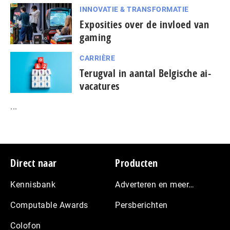
INNOVATIE & TRANSFORMATIE
Exposities over de invloed van
gaming
CARRIÈRE
Terugval in aantal Belgische ai-
vacatures
...
Footer
Direct naar
Producten
Kennisbank
Adverteren en meer…
Computable Awards
Persberichten
Colofon