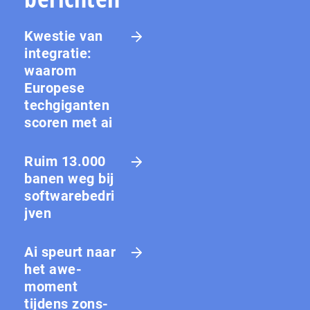
Kwestie van
integratie:
waarom
Europese
techgiganten
scoren met ai
Ruim 13.000
banen weg bij
softwarebedri
jven
Ai speurt naar
het awe-
moment
tijdens zons­