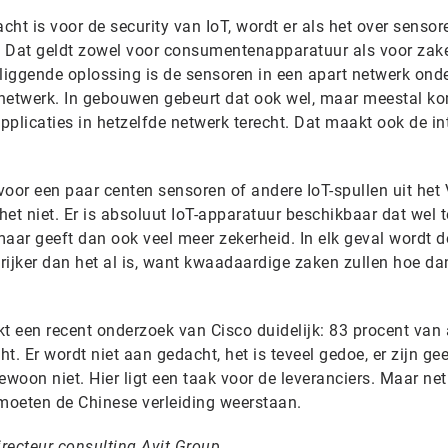
cht is voor de security van IoT, wordt er als het over senso
n. Dat geldt zowel voor consumentenapparatuur als voor zake
liggende oplossing is de sensoren in een apart netwerk onde
t-netwerk. In gebouwen gebeurt dat ook wel, maar meestal k
plicaties in hetzelfde netwerk terecht. Dat maakt ook de in
 voor een paar centen sensoren of andere IoT-spullen uit het 
het niet. Er is absoluut IoT-apparatuur beschikbaar dat wel t
 maar geeft dan ook veel meer zekerheid. In elk geval wordt d
rijker dan het al is, want kwaadaardige zaken zullen hoe da
t een recent onderzoek van Cisco duidelijk: 83 procent van a
t. Er wordt niet aan gedacht, het is teveel gedoe, er zijn ge
ewoon niet. Hier ligt een taak voor de leveranciers. Maar net
 moeten de Chinese verleiding weerstaan.
irecteur consulting Avit Group.