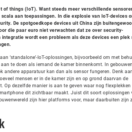
t of things (IoT). Want steeds meer verschillende sensore
 scala aan toepassingen. In die explosie van IoT-devices 
curity. De spotgoedkope devices uit China zijn buitengewo
voor die paar euro niet verwachten dat ze over security-
 integratie wordt een probleem als deze devices een plek
ngen.
an ‘standalone’-IoT-oplossingen, bijvoorbeeld om met behu
 aan te doen als iemand de kamer binnenkomt. In gebouwen 
ok andere apparatuur kan dan als sensor fungeren. Denk aa
hoeveel mensen er in de kamer zijn en op grond daarvan de
t. Op dezelfde manier is aan te geven waar nog flexplekken vr
smartphone dit zichtbaar maakt. Juist dit soort oplossingen 
bouwenwereld zijn hier platforms voor, maar daarbuiten zijn 
k