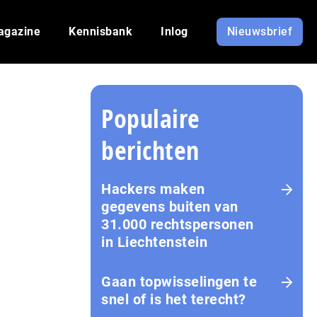
agazine
Kennisbank
Inlog
Nieuwsbrief
Populaire
berichten
Hackers maken
gegevens buiten van
31.000 rechtspersonen
in Liechtenstein
Gaan topwisselingen te
snel of is het terecht?