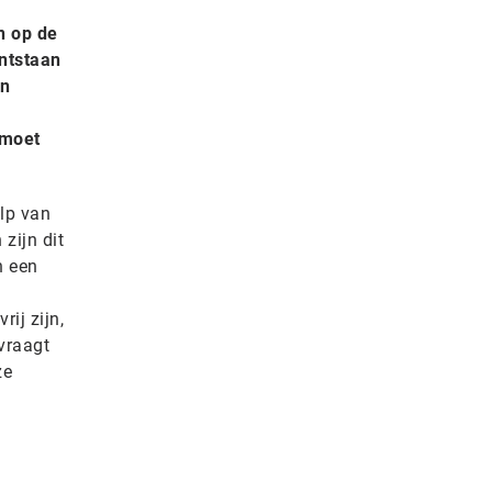
n op de
ontstaan
on
 moet
lp van
zijn dit
n een
ij zijn,
vraagt
ze