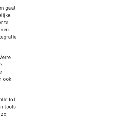
ren gaat
lijke
r te
omen
tegratie
Verre
e
e
n ook
lle IoT-
en tools
 zo