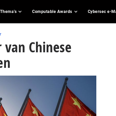
Thema’s
Computable Awards
Cybersec e-M
r
r van Chinese
en