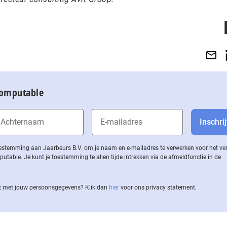
Computable
 toestemming aan Jaarbeurs B.V. om je naam en e-mailadres te verwerken voor het v
ble. Je kunt je toestemming te allen tijde intrekken via de af­meld­func­tie in de
 met jouw per­soons­ge­ge­vens? Klik dan
hier
voor ons privacy statement.