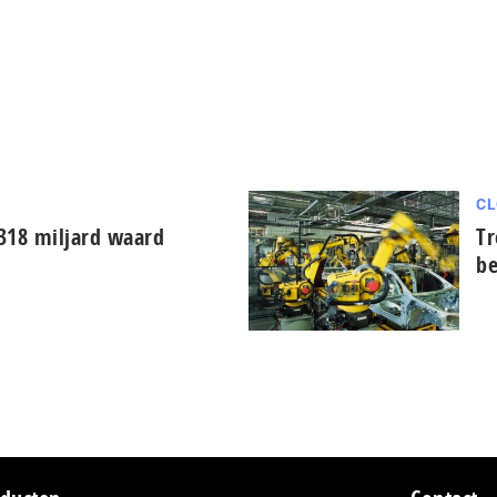
CL
 318 miljard waard
Tr
be