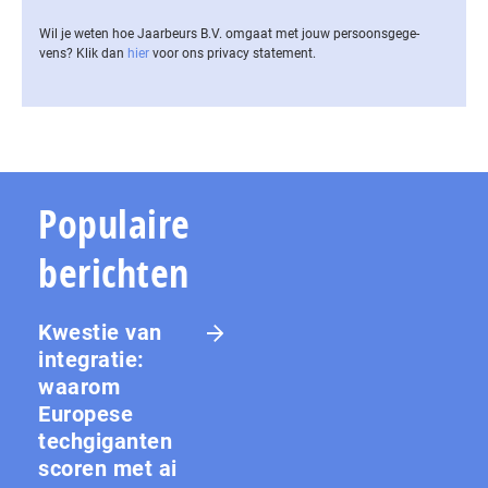
Wil je weten hoe Jaarbeurs B.V. omgaat met jouw per­soons­ge­ge­
vens? Klik dan
hier
voor ons privacy statement.
Populaire
berichten
Kwestie van
integratie:
waarom
Europese
techgiganten
scoren met ai