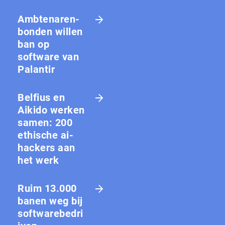
Amb­te­na­ren­
bon­den willen
ban op
software van
Palantir
Belfius en
Aikido werken
samen: 200
ethische ai-
hackers aan
het werk
Ruim 13.000
banen weg bij
softwarebedri