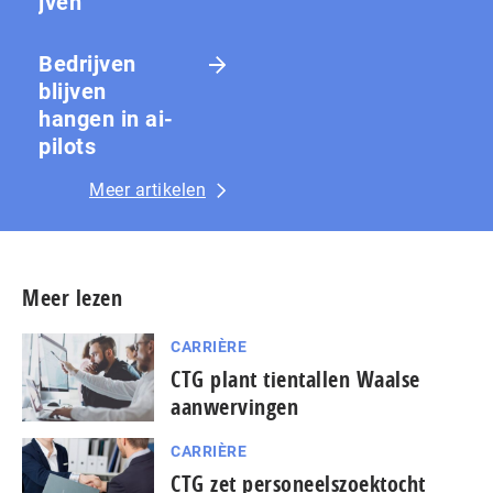
jven
Bedrijven
blijven
hangen in ai-
pilots
Meer artikelen
Meer lezen
CARRIÈRE
CTG plant tientallen Waalse
aanwervingen
CARRIÈRE
CTG zet personeelszoektocht