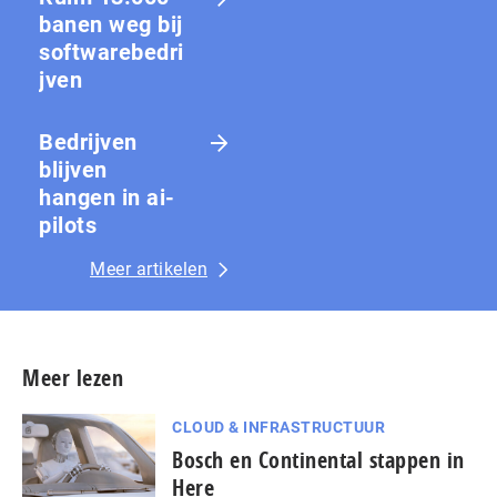
banen weg bij
softwarebedri
jven
Bedrijven
blijven
hangen in ai-
pilots
Meer artikelen
Meer lezen
CLOUD & INFRASTRUCTUUR
Bosch en Continental stappen in
Here