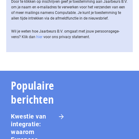
Door te klikken op inschrijven geef je toestemming aan Jaarbeurs B.V.
om je naam en e-mailadres te verwerken voor het verzenden van een
of meer mailings namens Computable. Je kunt je toestemming te
allen tijde intrekken via de af­meld­func­tie in de nieuwsbrief.
Wil je weten hoe Jaarbeurs B.V. omgaat met jouw per­soons­ge­ge­
vens? Klik dan
hier
voor ons privacy statement.
Populaire
berichten
Kwestie van
integratie:
waarom