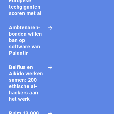
Europese
techgiganten
scoren met ai
Amb­te­na­ren­
bon­den willen
ban op
software van
Palantir
Belfius en
Aikido werken
samen: 200
ethische ai-
hackers aan
het werk
Ruim 13.000