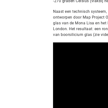
-270 graden Celsius (vlakbij h
Naast een technisch systeem, 
ontworpen door Map Project Off
glas van de Mona Lisa en het 
London. Het resultaat: een r
van boorsilicium glas (zie vid