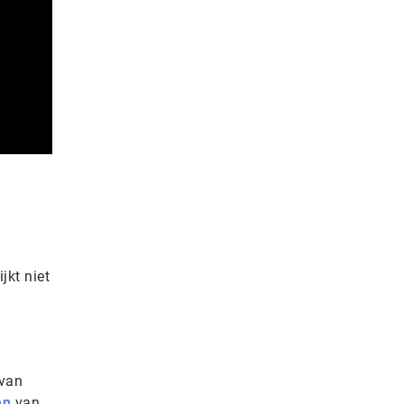
jkt niet
 van
en
van