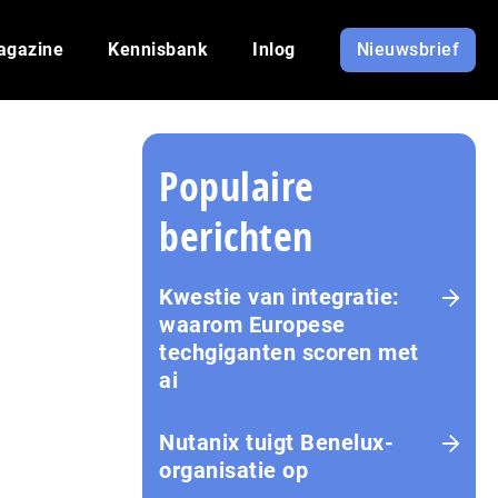
agazine
Kennisbank
Inlog
Nieuwsbrief
Populaire
berichten
Kwestie van integratie:
waarom Europese
techgiganten scoren met
ai
Nutanix tuigt Benelux-
organisatie op