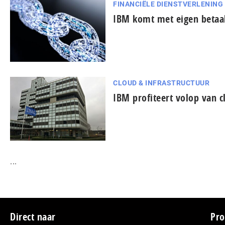
FINANCIËLE DIENSTVERLENING
IBM komt met eigen betaal
CLOUD & INFRASTRUCTUUR
IBM profiteert volop van 
...
Footer
Direct naar
Pro