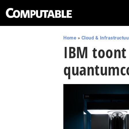
Home
»
Cloud & Infrastructuu
IBM toont 
quantumc