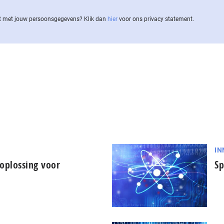
 met jouw per­soons­ge­ge­vens? Klik dan
hier
voor ons privacy statement.
IN
oplossing voor
Sp