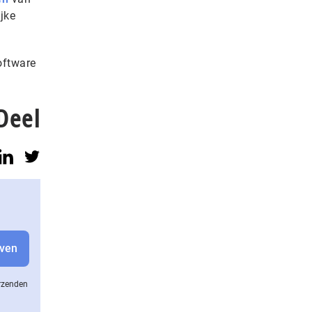
jke
oftware
Deel
erzenden