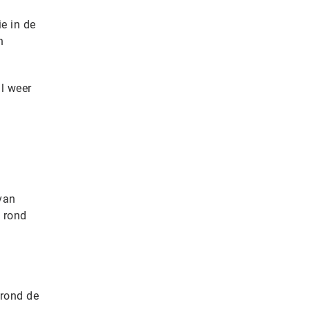
e in de
n
l weer
van
 rond
rond de