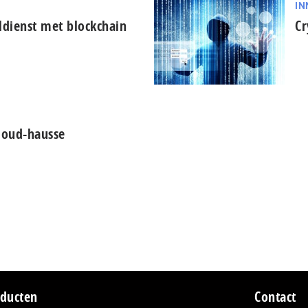
IN
dienst met blockchain
Cr
cloud-hausse
ducten
Contact