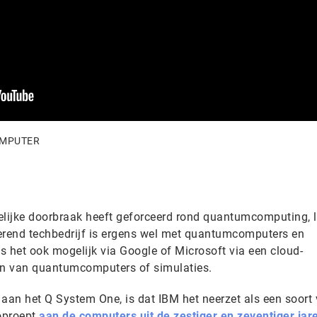
OMPUTER
ijke doorbraak heeft geforceerd rond quantumcomputing, li
cterend techbedrijf is ergens wel met quantumcomputers en
s het ook mogelijk via Google of Microsoft via een cloud-
ken van quantumcomputers of simulaties.
 aan het Q System One, is dat IBM het neerzet als een soort
oproept
aan de computers uit de zestiger en zeventiger jar