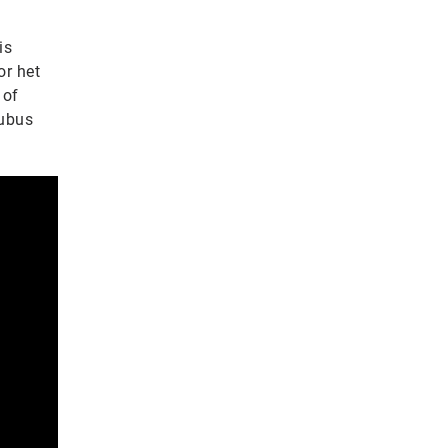
is
or het
 of
kubus