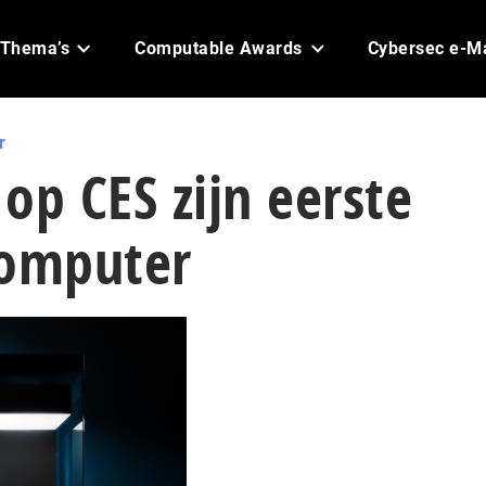
Thema’s
Computable Awards
Cybersec e-M
r
op CES zijn eerste
omputer