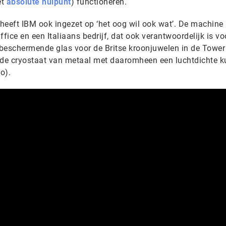
et
absolute nulpunt
) functioneren.
heeft IBM ook ingezet op ‘het oog wil ook wat’. De machine 
ice en een Italiaans bedrijf, dat ook verantwoordelijk is vo
beschermende glas voor de Britse kroonjuwelen in de Tower
onde cryostaat van metaal met daaromheen een luchtdichte 
eo).