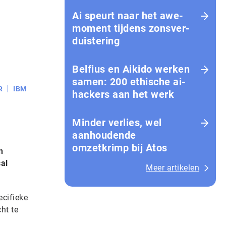
Ai speurt naar het awe-
moment tijdens zons­ver­
duis­te­ring
Belfius en Aikido werken
samen: 200 ethische ai-
R
IBM
hackers aan het werk
Minder verlies, wel
aanhoudende
omzetkrimp bij Atos
n
al
Meer artikelen
ecifieke
ht te