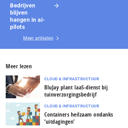
Bedrijven
blijven
hangen in ai-
pilots
Meer artikelen
Meer lezen
CLOUD & INFRASTRUCTUUR
BluJay plant IaaS-dienst bij
tuinverzorgingsbedrijf
CLOUD & INFRASTRUCTUUR
Containers heilzaam ondanks
‘uitdagingen’