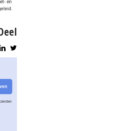
et- en
eleid.
Deel
erzenden