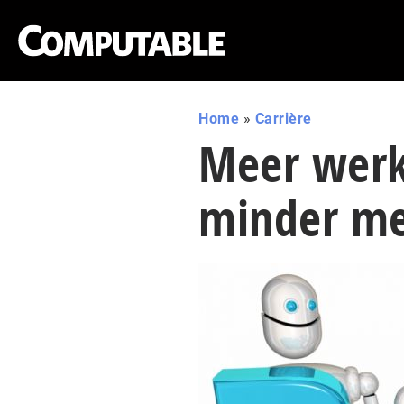
Home
»
Carrière
Meer werk
minder m