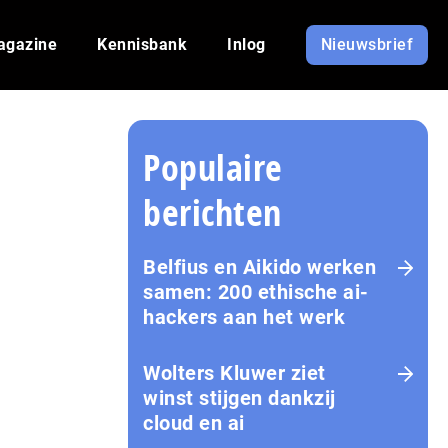
agazine
Kennisbank
Inlog
Nieuwsbrief
Populaire
berichten
Belfius en Aikido werken
samen: 200 ethische ai-
hackers aan het werk
Wolters Kluwer ziet
winst stijgen dankzij
cloud en ai