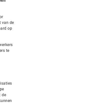
een
or
t van de
hard op
werkers
ers te
isaties
pe
t de
 kunnen