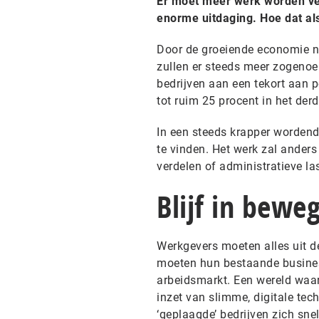
Er moet meer werk worden ver
enorme uitdaging. Hoe dat als 
Door de groeiende economie n
zullen er steeds meer zogen
bedrijven aan een tekort aan p
tot ruim 25 procent in het der
In een steeds krapper wordend
te vinden. Het werk zal ander
verdelen of administratieve las
Blijf in bewe
Werkgevers moeten alles uit d
moeten hun bestaande busine
arbeidsmarkt. Een wereld waa
inzet van slimme, digitale te
‘geplaagde’ bedrijven zich sn