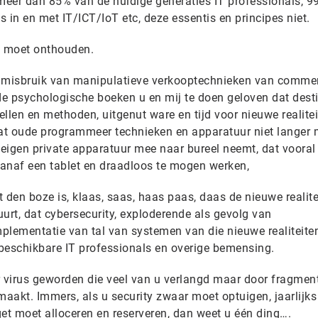
eer dan 85% van de huidige generaties IT professionals, 9
s in en met IT/ICT/IoT etc, deze essentis en principes niet.
en moet onthouden.
n misbruik van manipulatieve verkooptechnieken van commer
t de psychologische boeken u en mij te doen geloven dat dest
len en methoden, uitgenut ware en tijd voor nieuwe realitei
at oude programmeer technieken en apparatuur niet langer 
eigen private apparatuur mee naar bureel neemt, dat vooral
anaf een tablet en draadloos te mogen werken,
t den boze is, klaas, saas, haas paas, daas de nieuwe realite
tuurt, dat cybersecurity, exploderende als gevolg van
lementatie van tal van systemen van die nieuwe realiteiten
 beschikbare IT professionals en overige bemensing.
 virus geworden die veel van u verlangd maar door fragment
 maakt. Immers, als u security zwaar moet optuigen, jaarlijks
et moet alloceren en reserveren, dan weet u één ding….