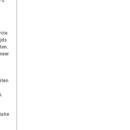
9%
cie.
ijds
ten.
meer
iten
,
atie