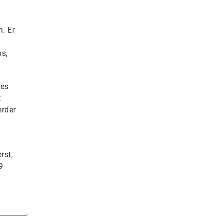
p
n. Er
ps,
ies
t
erder
rst,
9