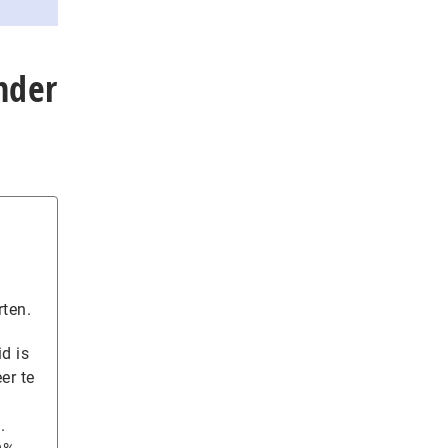
nder
rten.
d is
er te
.