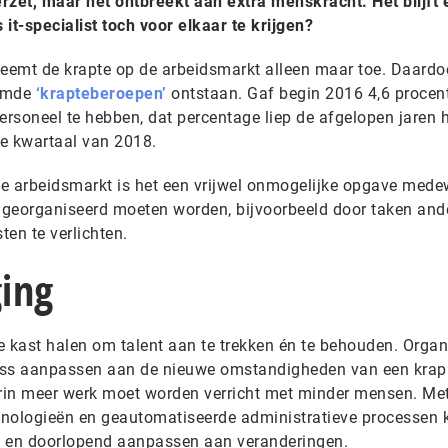
zet, maar het ontbreekt aan extra menskracht. Het blijft 
it-specialist toch voor elkaar te krijgen?
eemt de krapte op de arbeidsmarkt alleen maar toe. Daardo
oemde
‘krapteberoepen’
ontstaan. Gaf begin 2016 4,6 procen
ersoneel te hebben, dat percentage liep de afgelopen jaren 
de kwartaal van 2018.
e arbeidsmarkt is het een vrijwel onmogelijke opgave mede
s georganiseerd moeten worden, bijvoorbeeld door taken and
ten te verlichten.
ging
e kast halen om talent aan te trekken én te behouden. Organ
ss aanpassen aan de nieuwe omstandigheden van een krap
rin meer werk moet worden verricht met minder mensen. Me
chnologieën en geautomatiseerde administratieve processen
el en doorlopend aanpassen aan veranderingen.