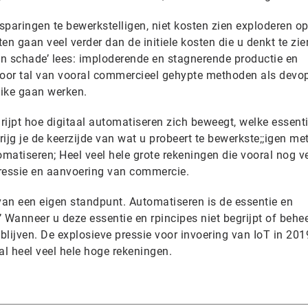
sparingen te bewerkstelligen, niet kosten zien exploderen o
ten gaan veel verder dan de initiele kosten die u denkt te zie
ten schade’ lees: imploderende en stagnerende productie en
 door tal van vooral commercieel gehypte methoden als devo
gike gaan werken.
ijpt hoe digitaal automatiseren zich beweegt, welke essent
krijg je de keerzijde van wat u probeert te bewerkste;;igen me
matiseren; Heel veel hele grote rekeningen die vooral nog v
pressie en aanvoering van commercie.
van een eigen standpunt. Automatiseren is de essentie en
’ Wanneer u deze essentie en rpincipes niet begrijpt of behee
blijven. De explosieve pressie voor invoering van IoT in 201
l heel veel hele hoge rekeningen.