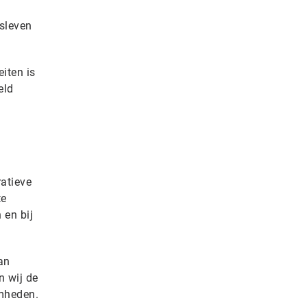
fsleven
eiten is
eld
ratieve
te
 en bij
an
n wij de
amheden.