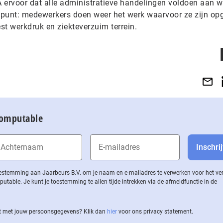
A ervoor dat alle administratieve handelingen voldoen aan w
uspunt: medewerkers doen weer het werk waarvoor ze zijn opg
iest werkdruk en ziekteverzuim terrein.
Computable
 toestemming aan Jaarbeurs B.V. om je naam en e-mailadres te verwerken voor het v
ble. Je kunt je toestemming te allen tijde intrekken via de af­meld­func­tie in de
 met jouw per­soons­ge­ge­vens? Klik dan
hier
voor ons privacy statement.