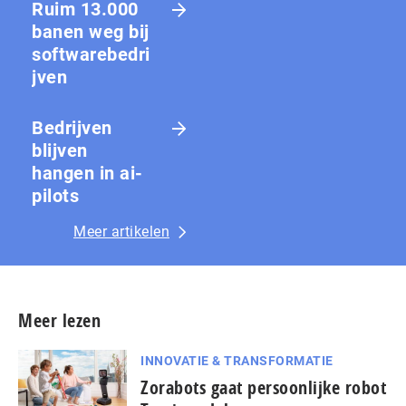
Ruim 13.000
banen weg bij
softwarebedri
jven
Bedrijven
blijven
hangen in ai-
pilots
Meer artikelen
Meer lezen
INNOVATIE & TRANSFORMATIE
Zorabots gaat persoonlijke robot