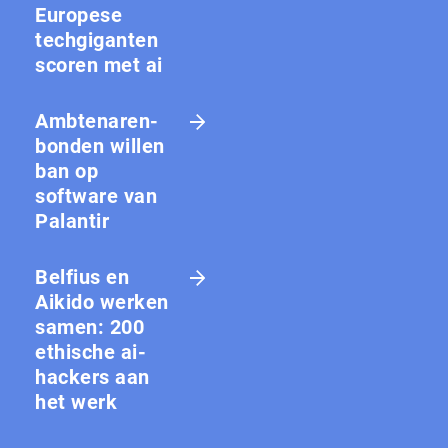
Europese
techgiganten
scoren met ai
Amb­te­na­ren­
bon­den willen
ban op
software van
Palantir
Belfius en
Aikido werken
samen: 200
ethische ai-
hackers aan
het werk