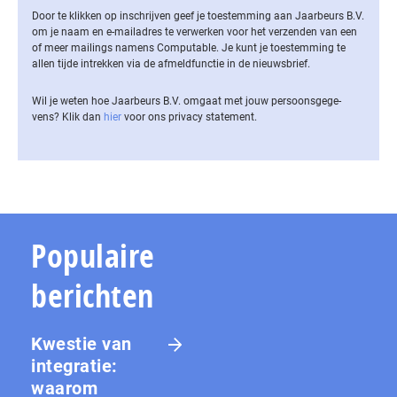
Door te klikken op inschrijven geef je toestemming aan Jaarbeurs B.V.
om je naam en e-mailadres te verwerken voor het verzenden van een
of meer mailings namens Computable. Je kunt je toestemming te
allen tijde intrekken via de af­meld­func­tie in de nieuwsbrief.
Wil je weten hoe Jaarbeurs B.V. omgaat met jouw per­soons­ge­ge­
vens? Klik dan
hier
voor ons privacy statement.
Populaire
berichten
Kwestie van
integratie:
waarom