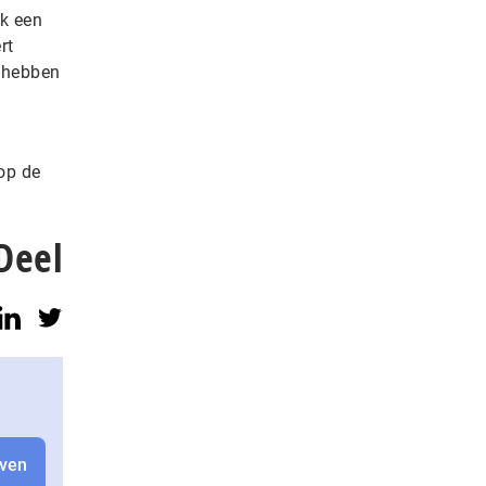
ok een
rt
e hebben
op de
Deel