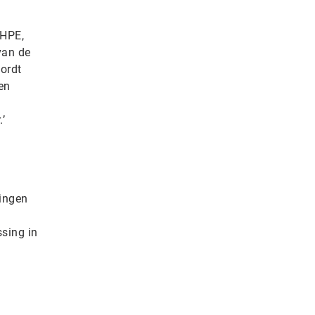
 HPE,
van de
wordt
en
’
singen
sing in