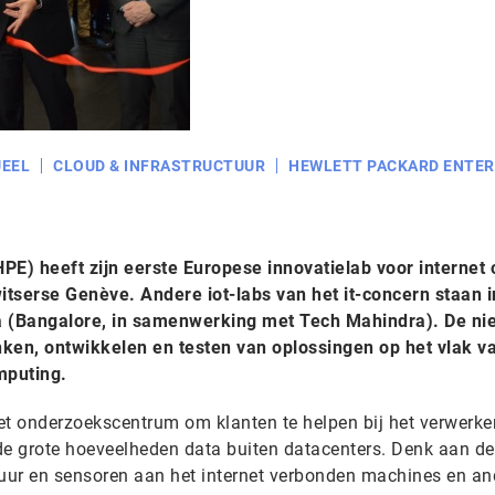
EEL
CLOUD & INFRASTRUCTUUR
HEWLETT PACKARD ENTER
PE) heeft zijn eerste Europese innovatielab voor internet 
witserse Genève. Andere iot-labs van het it-concern staan 
ia (Bangalore, in samenwerking met Tech Mahindra). De n
enken, ontwikkelen en testen van oplossingen op het vlak v
mputing.
et onderzoekscentrum om klanten te helpen bij het verwerke
de grote hoeveelheden data buiten datacenters. Denk aan de
uur en sensoren aan het internet verbonden machines en an