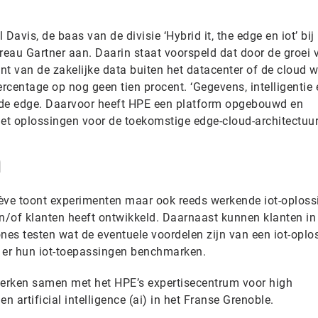
Davis, de baas van de divisie ‘Hybrid it, the edge en iot’ bij
eau Gartner aan. Daarin staat voorspeld dat door de groei 
ent van de zakelijke data buiten het datacenter of de cloud 
ercentage op nog geen tien procent. ‘Gegevens, intelligentie 
 de edge. Daarvoor heeft HPE een platform opgebouwd en
et oplossingen voor de toekomstige edge-cloud-architectuur.
n
nève toont experimenten maar ook reeds werkende iot-oplos
/of klanten heeft ontwikkeld. Daarnaast kunnen klanten in
es testen wat de eventuele voordelen zijn van een iot-oplos
er hun iot-toepassingen benchmarken.
erken samen met het HPE’s expertisecentrum voor high
 artificial intelligence (ai) in het Franse Grenoble.