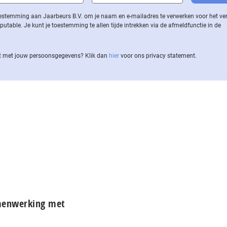
 toestemming aan Jaarbeurs B.V. om je naam en e-mailadres te verwerken voor het v
ble. Je kunt je toestemming te allen tijde intrekken via de af­meld­func­tie in de
 met jouw per­soons­ge­ge­vens? Klik dan
hier
voor ons privacy statement.
amenwerking met