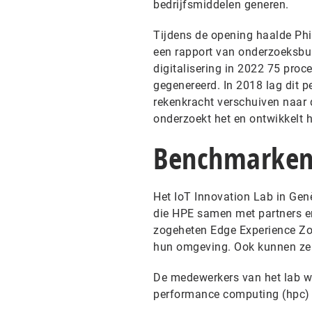
bedrijfsmiddelen generen.
Tijdens de opening haalde Phil 
een rapport van onderzoeksbur
digitalisering in 2022 75 proc
gegenereerd. In 2018 lag dit p
rekenkracht verschuiven naar
onderzoekt het en ontwikkelt h
Benchmarke
Het IoT Innovation Lab in Ge
die HPE samen met partners en
zogeheten Edge Experience Zon
hun omgeving. Ook kunnen ze 
De medewerkers van het lab w
performance computing (hpc) en