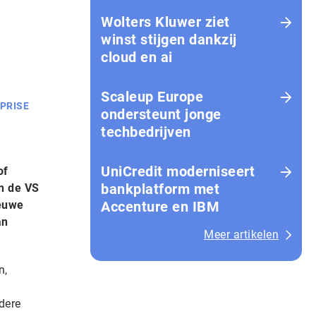
Wolters Kluwer ziet
winst stijgen dankzij
cloud en ai
Scaleup Europe
PRISE
ondersteunt jonge
techbedrijven
UniCredit moderniseert
of
bankplatform met
in de VS
ieuwe
Accenture en IBM
an
Meer artikelen
n,
dere