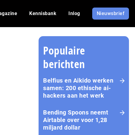
agazine
Kennisbank
Inlog
Nieuwsbrief
Populaire
berichten
Belfius en Aikido werken
samen: 200 ethische ai-
hackers aan het werk
Bending Spoons neemt
Airtable over voor 1,28
miljard dollar