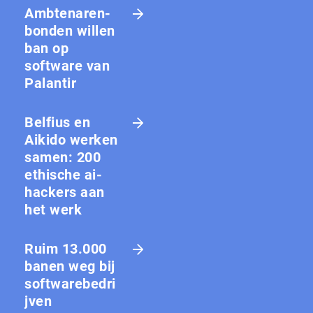
Amb­te­na­ren­
bon­den willen
ban op
software van
Palantir
Belfius en
Aikido werken
samen: 200
ethische ai-
hackers aan
het werk
Ruim 13.000
banen weg bij
softwarebedri
jven