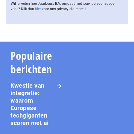
Wil je weten hoe Jaarbeurs B.V. omgaat met jouw per­soons­ge­ge­
vens? Klik dan
hier
voor ons privacy statement.
Populaire
berichten
Kwestie van
integratie:
waarom
Europese
techgiganten
scoren met ai