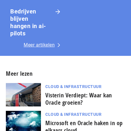
Bedrijven
blijven
hangen in ai-
pilots
Meer artikelen
Meer lezen
CLOUD & INFRASTRUCTUUR
Visterin Verdiept: Waar kan
Oracle groeien?
CLOUD & INFRASTRUCTUUR
Microsoft en Oracle haken in op
elkaars cloud