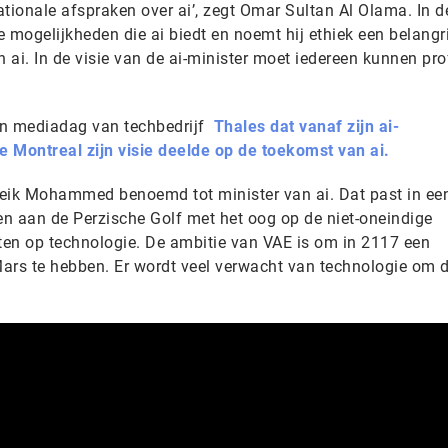
tionale afspraken over ai’, zegt Omar Sultan Al Olama. In d
 mogelijkheden die ai biedt en noemt hij ethiek een belangri
ai. In de visie van de ai-minister moet iedereen kunnen pro
een mediadag van techbedrijf
Thales dat vanaf zijn ai-
 Montreal zijn visie deelde op de toekomst van ai.
jeik Mohammed benoemd tot minister van ai. Dat past in ee
n aan de Perzische Golf met het oog op de niet-oneindige
tten op technologie. De ambitie van VAE is om in 2117 een
rs te hebben. Er wordt veel verwacht van technologie om d