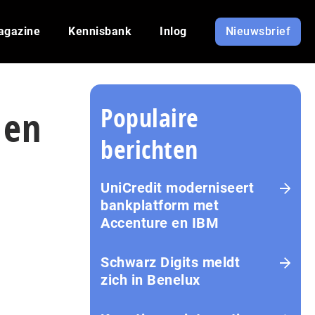
agazine
Kennisbank
Inlog
Nieuwsbrief
Populaire
 en
berichten
UniCredit moderniseert
bankplatform met
Accenture en IBM
Schwarz Digits meldt
zich in Benelux