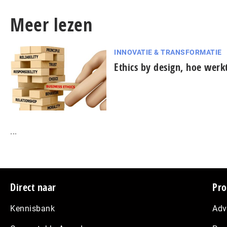
Meer lezen
INNOVATIE & TRANSFORMATIE
Ethics by design, hoe werk
...
Footer
Direct naar
Pro
Kennisbank
Adv