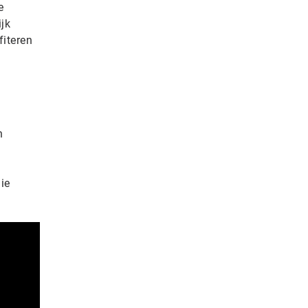
e
jk
fiteren
n
ie