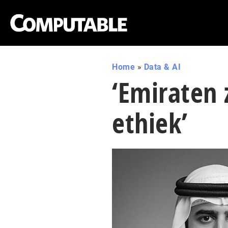
Home
»
Data & AI
‘Emiraten 
ethiek’