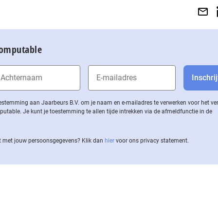
Computable
 toestemming aan Jaarbeurs B.V. om je naam en e-mailadres te verwerken voor het v
ble. Je kunt je toestemming te allen tijde intrekken via de af­meld­func­tie in de
 met jouw per­soons­ge­ge­vens? Klik dan
hier
voor ons privacy statement.