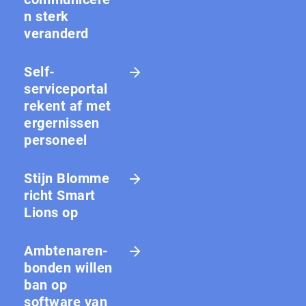
n sterk
veranderd
Self-
serviceportal
rekent af met
ergernissen
personeel
Stijn Blomme
richt Smart
Lions op
Amb­te­na­ren­
bon­den willen
ban op
software van