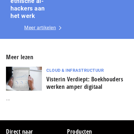
ethische ai-
hackers aan
het werk
Meer artikelen
Meer lezen
CLOUD & INFRASTRUCTUUR
Visterin Verdiept: Boekhouders
werken amper digitaal
...
Footer
Direct naar
Producten