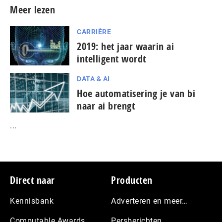
Meer lezen
CARRIÈRE
2019: het jaar waarin ai
intelligent wordt
DATA & AI
Hoe automatisering je van bi
naar ai brengt
...
Footer
Direct naar
Producten
Kennisbank
Adverteren en meer…
Computable Awards
Persberichten