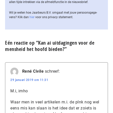
allen tijde intrekken via de af­meld­func­tie in de nieuwsbrief.
Wil je weten hoe Jaarbeurs B.V. omgaat met jouw per­soons­ge­ge­
vens? Klik dan
hier
voor ons privacy statement.
Eén reactie op “Kan ai uitdagingen voor de
mensheid het hoofd bieden?”
René Civile
schreef:
29 januari 2019 om 11:31
M.i, imho
Waar men in veel artikelen m.i. de plnk nog wel
eens mis kan slaan is het idee dat er zoiets is