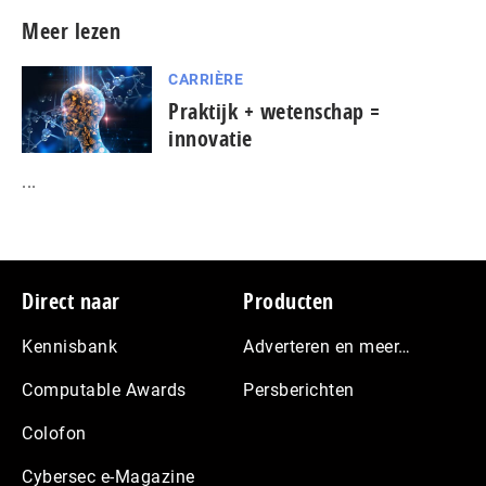
Meer lezen
CARRIÈRE
Praktijk + wetenschap =
innovatie
...
Footer
Direct naar
Producten
Kennisbank
Adverteren en meer…
Computable Awards
Persberichten
Colofon
Cybersec e-Magazine