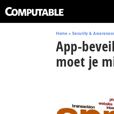
Home
»
Security & Awarenes
App-beveili
moet je m