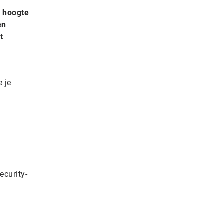
e hoogte
en
t
 je
ecurity-