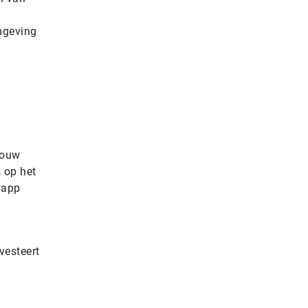
mgeving
jouw
 op het
 app
vesteert