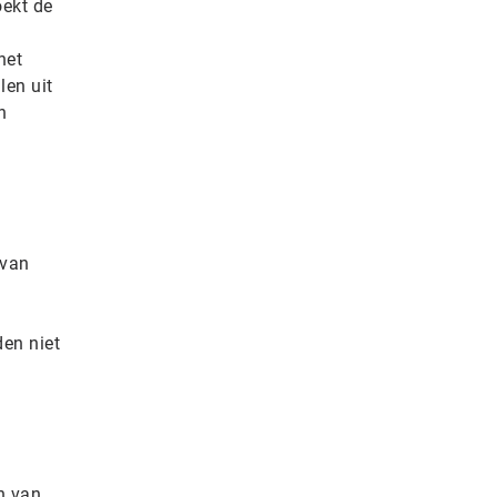
oekt de
het
len uit
n
 van
en niet
n van