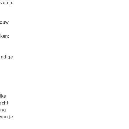
 van je
jouw
ken;
undige
lke
acht
ing
van je