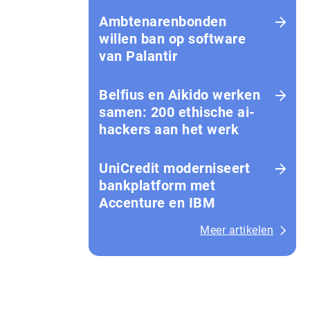
Amb­te­na­ren­bon­den
willen ban op software
van Palantir
Belfius en Aikido werken
samen: 200 ethische ai-
hackers aan het werk
UniCredit moderniseert
bankplatform met
Accenture en IBM
Meer artikelen