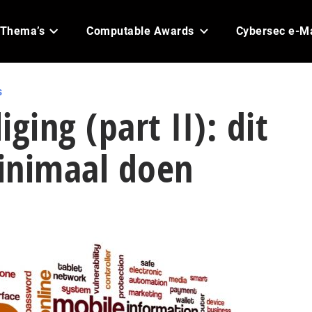
Thema’s
Computable Awards
Cybersec e-M
s
ging (part II): dit
inimaal doen