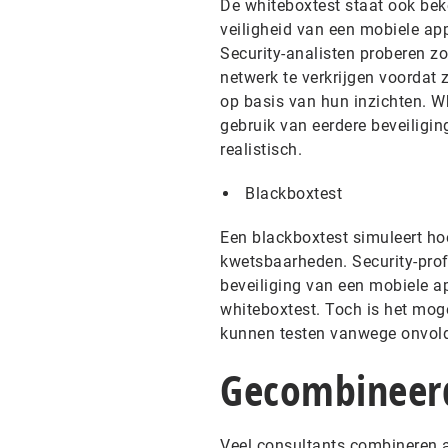
De whiteboxtest staat ook bek
veiligheid van een mobiele ap
Security-analisten proberen zo
netwerk te verkrijgen voordat z
op basis van hun inzichten. W
gebruik van eerdere beveiligin
realistisch.
Blackboxtest
Een blackboxtest simuleert h
kwetsbaarheden. Security-profe
beveiliging van een mobiele ap
whiteboxtest. Toch is het mog
kunnen testen vanwege onvold
Gecombineer
Veel consultants combineren a