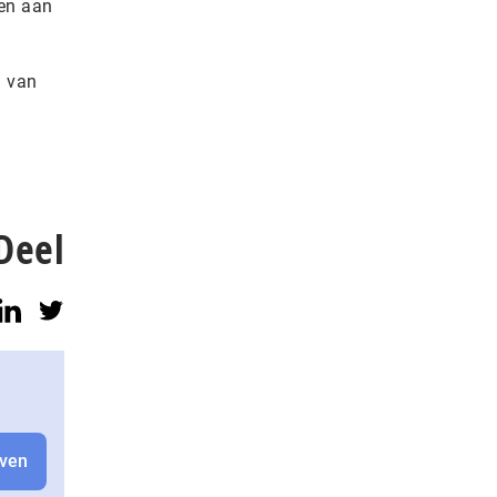
oen aan
g van
Deel