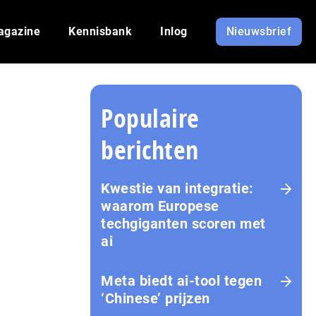
agazine
Kennisbank
Inlog
Nieuwsbrief
Populaire
berichten
Kwestie van integratie:
waarom Europese
techgiganten scoren met
ai
Meta biedt ai-tool tegen
‘Chinese’ prijzen