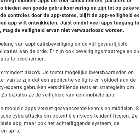
 brengt mobiele apps uit voor consumenten, partners of
 bieden een goede gebruikservaring en zijn tot op zeker
de controles door de app-stores, blijft de app-veiligheid e
igen app wilt ontwikkelen. Juist omdat veel apps toegang to
 mag de veiligheid ervan niet verwaarloosd worden.
elang van applicatiebeveiliging en de vijf gevaarlijkste
icaties aan de orde. Er zijn ook beveiligingsmaatregelen die
 app te beschermen.
ermindert risico’s. Je toetst mogelijke kwetsbaarheden en
r van te zijn dat een applicatie veilig is en voldoet aan de
ty-experts gebruiken verschillende tests en strategieën om
Zo bepalen ze de veiligheid van een mobiele app.
van mobiele apps vereist geavanceerde kennis en middelen. S
sche cyberattacks om potentiële risico’s te identificeren. Ze
biele app, maar ook het achterliggende systeem, de
en api’s.