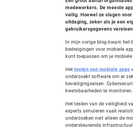
Een groot aantal organisaties
medewerkers. De meeste apps
veilig. Hoewel ze slagen voor 
uitdaging, zeker als je een e
gebruikersgegevens vereisen,
In mijn vorige blog kwam het b
bedreigingen voor mobiele appl
kunt toepassen om je mobiele
Het
testen van mobiele apps
v
onderzoekt software om er zeke
beveiligingseisen. Cybersecuri
kwetsbaarheden te monitoren. 
Het testen van de veiligheid 
experts simuleren vaak realisti
onderzoeken niet alleen de mo
ondersteunende infrastructuur 