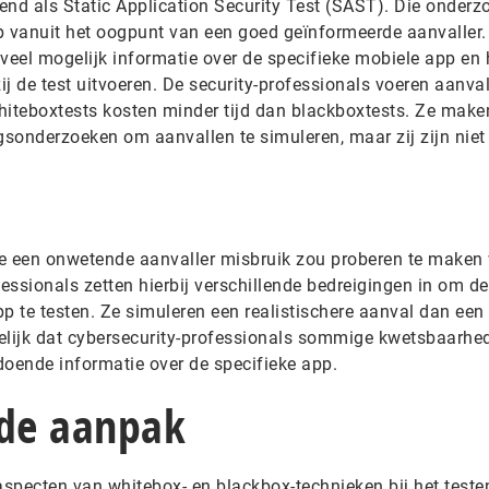
end als Static Application Security Test (SAST). Die onderz
p vanuit het oogpunt van een goed geïnformeerde aanvaller.
veel mogelijk informatie over de specifieke mobiele app en 
ij de test uitvoeren. De security-professionals voeren aanval
hiteboxtests kosten minder tijd dan blackboxtests. Ze make
gsonderzoeken om aanvallen te simuleren, maar zij zijn niet
oe een onwetende aanvaller misbruik zou proberen te maken
ssionals zetten hierbij verschillende bedreigingen in om de
p te testen. Ze simuleren een realistischere aanval dan een
elijk dat cybersecurity-professionals sommige kwetsbaarhed
oende informatie over de specifieke app.
de aanpak
specten van whitebox- en blackbox-technieken bij het teste