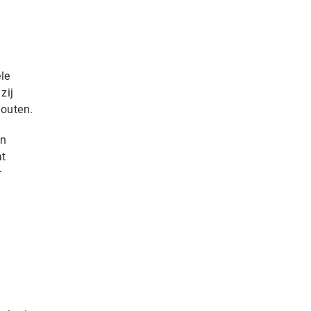
le
zij
fouten.
en
at
r