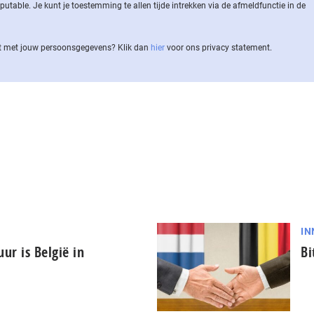
ble. Je kunt je toestemming te allen tijde intrekken via de af­meld­func­tie in de
 met jouw per­soons­ge­ge­vens? Klik dan
hier
voor ons privacy statement.
IN
ur is België in
Bi