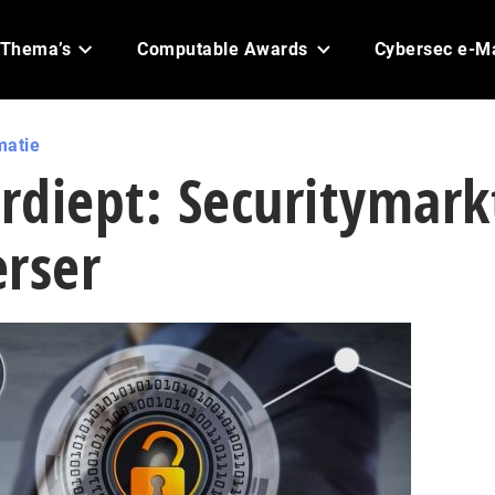
Thema’s
Computable Awards
Cybersec e-M
matie
erdiept: Securitymark
rser