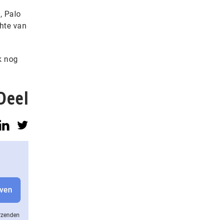
, Palo
hte van
k nog
Deel
erzenden