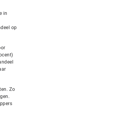
e in
ndeel op
oor
ocent)
andeel
aar
ten. Zo
ngen.
oppers