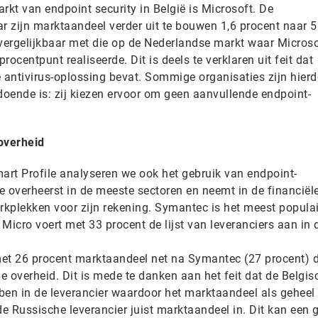
kt van endpoint security in België is Microsoft. De
aar zijn marktaandeel verder uit te bouwen 1,6 procent naar 5
 vergelijkbaar met die op de Nederlandse markt waar Micros
 procentpunt realiseerde. Dit is deels te verklaren uit feit dat
antivirus-oplossing bevat. Sommige organisaties zijn hier
oende is: zij kiezen ervoor om geen aanvullende endpoint-
overheid
mart Profile analyseren we ook het gebruik van endpoint-
 overheerst in de meeste sectoren en neemt in de financiële
rkplekken voor zijn rekening. Symantec is het meest populai
 Micro voert met 33 procent de lijst van leveranciers aan in 
met 26 procent marktaandeel net na Symantec (27 procent) 
de overheid. Dit is mede te danken aan het feit dat de Belgis
ben in de leverancier waardoor het marktaandeel als geheel
de Russische leverancier juist marktaandeel in. Dit kan een 