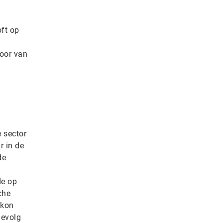
oft op
door van
 sector
r in de
de
de op
che
 kon
gevolg