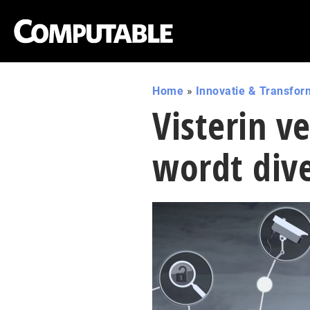
Home
»
Innovatie & Transfor
Visterin v
wordt dive