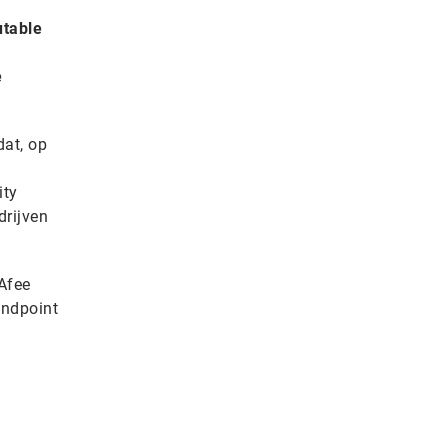
utable
e
dat, op
ity
drijven
Afee
endpoint