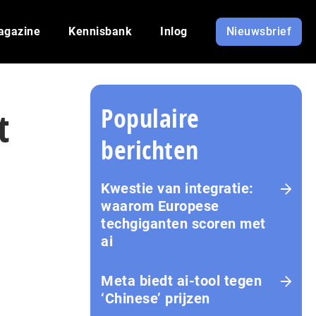
agazine
Kennisbank
Inlog
Nieuwsbrief
Populaire
t
berichten
Kwestie van integratie:
waarom Europese
techgiganten scoren met
ai
Meta biedt ai-tool tegen
‘Chinese’ prijzen