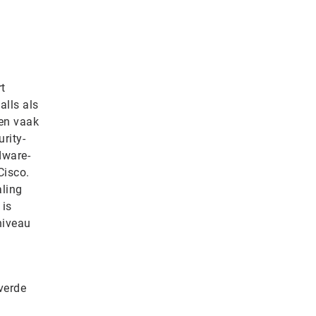
t
alls als
gen vaak
urity-
dware-
Cisco.
aling
 is
niveau
verde