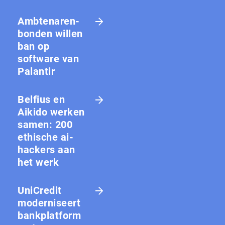
Amb­te­na­ren­
bon­den willen
ban op
software van
Palantir
Belfius en
Aikido werken
samen: 200
ethische ai-
hackers aan
het werk
UniCredit
moderniseert
bankplatform