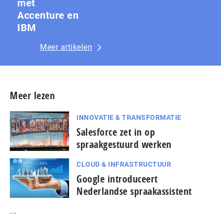
met
Accenture en
IBM
Meer artikelen
Meer lezen
INNOVATIE & TRANSFORMATIE
Salesforce zet in op
spraakgestuurd werken
CLOUD & INFRASTRUCTUUR
Google introduceert
Nederlandse spraakassistent
...