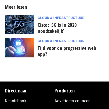
Meer lezen
CLOUD & INFRASTRUCTUUR
Cisco: ‘5G is in 2020
noodzakelijk’
CLOUD & INFRASTRUCTUUR
Tijd voor de progressive web
app?
...
Footer
Direct naar
Producten
Kennisbank
Adverteren en meer…