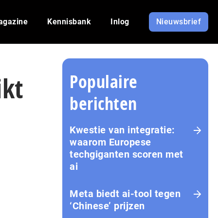
agazine
Kennisbank
Inlog
Nieuwsbrief
Populaire
ikt
berichten
Kwestie van integratie:
waarom Europese
techgiganten scoren met
ai
Meta biedt ai-tool tegen
‘Chinese’ prijzen