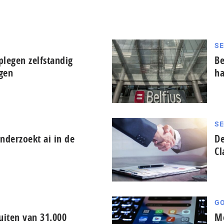
SE
plegen zelfstandig
Be
ngen
ha
SE
derzoekt ai in de
De
Cl
GO
iten van 31.000
Me