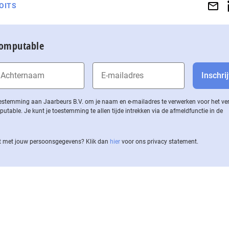
OITS
Computable
 toestemming aan Jaarbeurs B.V. om je naam en e-mailadres te verwerken voor het v
ble. Je kunt je toestemming te allen tijde intrekken via de af­meld­func­tie in de
 met jouw per­soons­ge­ge­vens? Klik dan
hier
voor ons privacy statement.