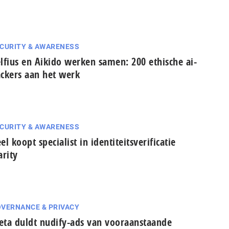
CURITY & AWARENESS
lfius en Aikido werken samen: 200 ethische ai-
ckers aan het werk
CURITY & AWARENESS
el koopt specialist in identiteitsverificatie
arity
VERNANCE & PRIVACY
ta duldt nudify-ads van vooraanstaande