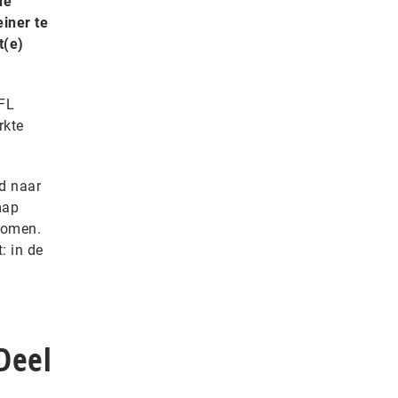
de
iner te
t(e)
AFL
rkte
d naar
map
tkomen.
: in de
Deel