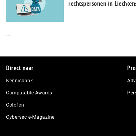
rechtspersonen in Liechten
...
Footer
Direct naar
Pro
Kennisbank
Adv
Computable Awards
Per
Colofon
Cybersec e-Magazine