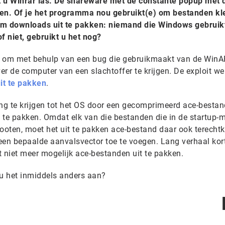
t u Winrar las. De shareware met de constante popup met 
alen. Of je het programma nou gebruikt(e) om bestanden kle
m downloads uit te pakken: niemand die Windows gebruik
 niet, gebruikt u het nog?
was om met behulp van een bug die gebruikmaakt van de Win
ver de computer van een slachtoffer te krijgen. De exploit we
it te pakken
.
g te krijgen tot het OS door een gecomprimeerd ace-bestan
 te pakken. Omdat elk van die bestanden die in de startup-
 booten, moet het uit te pakken ace-bestand daar ook terech
een bepaalde aanvalsvector toe te voegen. Lang verhaal kort
et niet meer mogelijk ace-bestanden uit te pakken.
 u het inmiddels anders aan?