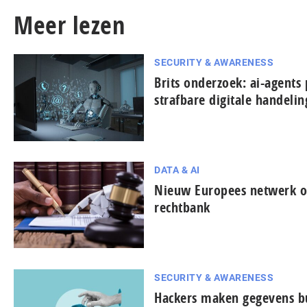
Meer lezen
SECURITY & AWARENESS
Brits onderzoek: ai-agents 
strafbare digitale handeli
DATA & AI
Nieuw Europees netwerk on
rechtbank
SECURITY & AWARENESS
Hackers maken gegevens bu