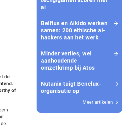
techgiganten scoren met
ai
Belfius en Aikido werken
samen: 200 ethische ai-
hackers aan het werk
Minder verlies, wel
aanhoudende
omzetkrimp bij Atos
et de
Nutanix tuigt Benelux-
htend.
organisatie op
orthy of
Meer artikelen
cern
it
 de