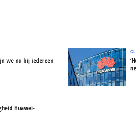
CL
ijn we nu bij iedereen
‘H
ne
igheid Huawei-