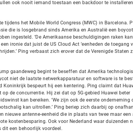
 zullen ook nooit iemand toestaan een backdoor te installeren
te tijdens het Mobile World Congress (MWC) in Barcelona. P
ssie die is losgebrand sinds Amerika en Australië een boyco
ben ingesteld. ‘De Amerikaanse beschuldigingen raken kan
t een ironie dat juist de US Cloud Act ‘eenheden de toegang v
hrijden.’ Ping verbaast zich erover dat de Verenigde Staten z
Trump gaandeweg begint te beseffen dat Amerika technologi
cot niet de laatste netwerkapparatuur en software is te best
d Koninkrijk bespeurt hij een kentering. Ping claimt dat Hua
t op de concurrentie. Hij zei dat op 5G-gebied Huawei beter
eidswinst kan bereiken. ‘We zijn ook de eerste onderneming 
schalig kan uitrollen.’ Ping beriep zich daarbij op onafhan
en nieuwe antenne-eenheid die in plaats van twee maar een
n grote kostenbesparing. Ook voor Nederland waar duizenden 
 dit een behoorlijk voordeel.