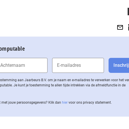
Computable
 toestemming aan Jaarbeurs B.V. om je naam en e-mailadres te verwerken voor het v
ble. Je kunt je toestemming te allen tijde intrekken via de af­meld­func­tie in de
 met jouw per­soons­ge­ge­vens? Klik dan
hier
voor ons privacy statement.