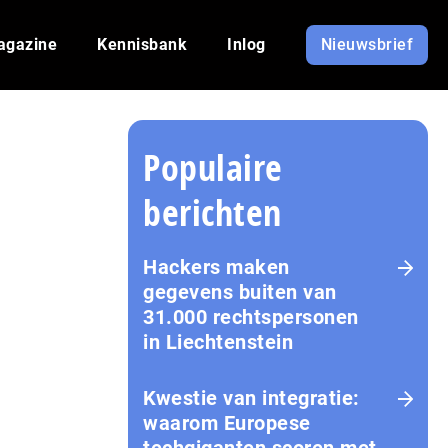
agazine
Kennisbank
Inlog
Nieuwsbrief
Populaire
berichten
Hackers maken
gegevens buiten van
31.000 rechtspersonen
in Liechtenstein
Kwestie van integratie:
waarom Europese