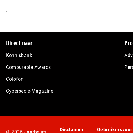
...
Footer
Direct naar
Pro
Kennisbank
Adv
Computable Awards
Per
Colofon
Cybersec e-Magazine
Disclaimer
Gebruikersvoo
© 2026 Jaarbeurs