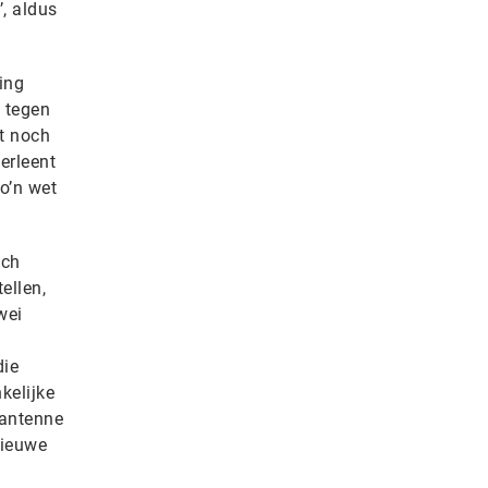
’, aldus
ing
t tegen
t noch
erleent
o’n wet
sch
ellen,
wei
die
kelijke
 antenne
nieuwe