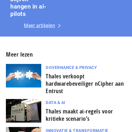
hangen in ai-
pilots
Meer artikelen
Meer lezen
GOVERNANCE & PRIVACY
Thales verkoopt
hardwarebeveiliger nCipher aan
Entrust
DATA & AI
Thales maakt ai-regels voor
kritieke scenario’s
INNOVATIE & TRANSFORMATIE