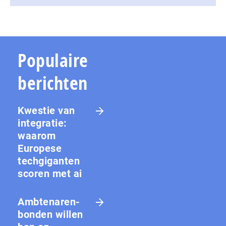
Populaire
berichten
Kwestie van
integratie:
waarom
Europese
techgiganten
scoren met ai
Amb­te­na­ren­
bon­den willen